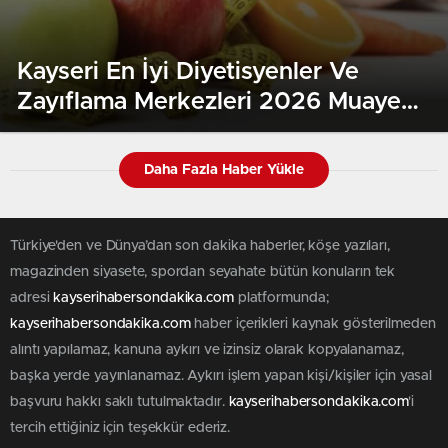
Kayseri En İyi Diyetisyenler Ve
Zayıflama Merkezleri 2026 Muayene
Ve Paket Fiyatları
Daha Fazla Haber Yükle
Türkiye'den ve Dünya’dan son dakika haberler, köşe yazıları,
magazinden siyasete, spordan seyahate bütün konuların tek
adresi
kayserihabersondakika.com
platformunda;
kayserihabersondakika.com
haber içerikleri kaynak gösterilmeden
alıntı yapılamaz, kanuna aykırı ve izinsiz olarak kopyalanamaz,
başka yerde yayınlanamaz. Aykırı işlem yapan kişi/kişiler için yasal
başvuru hakkı saklı tutulmaktadır.
kayserihabersondakika.com
'i
tercih ettiğiniz için teşekkür ederiz.