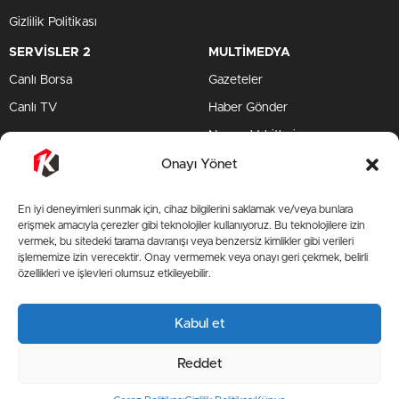
Gizlilik Politikası
SERVİSLER 2
MULTİMEDYA
Canlı Borsa
Gazeteler
Canlı TV
Haber Gönder
Namaz Vakitleri
TV Yayın Akışları
Onayı Yönet
HIZLI SERVİS
En iyi deneyimleri sunmak için, cihaz bilgilerini saklamak ve/veya bunlara
TV Yayın Akışları
erişmek amacıyla çerezler gibi teknolojiler kullanıyoruz. Bu teknolojilere izin
vermek, bu sitedeki tarama davranışı veya benzersiz kimlikler gibi verileri
Yazarlar Site
işlememize izin verecektir. Onay vermemek veya onayı geri çekmek, belirli
özellikleri ve işlevleri olumsuz etkileyebilir.
AMP
Kabul et
BİZİ TAKİP ET
Reddet