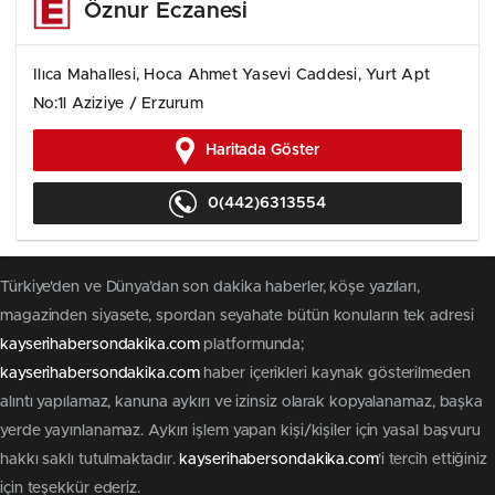
Öznur Eczanesi
Ilıca Mahallesi, Hoca Ahmet Yasevi Caddesi, Yurt Apt
No:1l Aziziye / Erzurum
Haritada Göster
0(442)6313554
Türkiye'den ve Dünya’dan son dakika haberler, köşe yazıları,
magazinden siyasete, spordan seyahate bütün konuların tek adresi
kayserihabersondakika.com
platformunda;
kayserihabersondakika.com
haber içerikleri kaynak gösterilmeden
alıntı yapılamaz, kanuna aykırı ve izinsiz olarak kopyalanamaz, başka
yerde yayınlanamaz. Aykırı işlem yapan kişi/kişiler için yasal başvuru
hakkı saklı tutulmaktadır.
kayserihabersondakika.com
'i tercih ettiğiniz
için teşekkür ederiz.