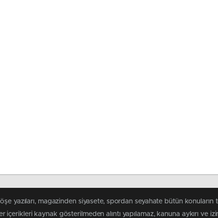
köşe yazıları, magazinden siyasete, spordan seyahate bütün konuların 
r içerikleri kaynak gösterilmeden alıntı yapılamaz, kanuna aykırı ve i