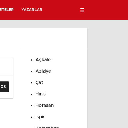
ETELER
YAZARLAR
Aşkale
Aziziye
Çat
603
Hınıs
Horasan
İspir