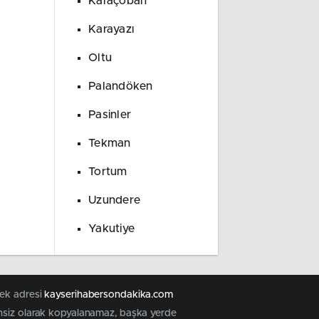
Karaçoban
Karayazı
Oltu
Palandöken
Pasinler
Tekman
Tortum
Uzundere
Yakutiye
tek adresi
kayserihabersondakika.com
zinsiz olarak kopyalanamaz, başka yerde