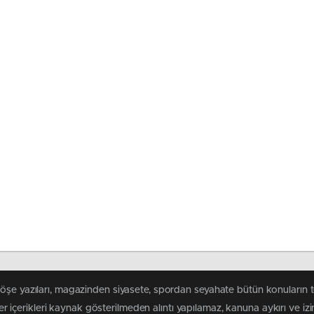
köşe yazıları, magazinden siyasete, spordan seyahate bütün konuların 
r içerikleri kaynak gösterilmeden alıntı yapılamaz, kanuna aykırı ve i