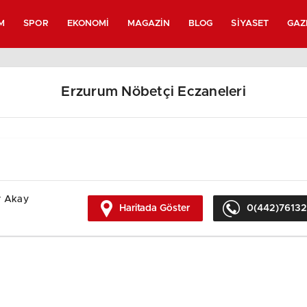
M
SPOR
EKONOMI
MAGAZIN
BLOG
SIYASET
GAZ
Erzurum Nöbetçi Eczaneleri
r Akay
Haritada Göster
0(442)7613