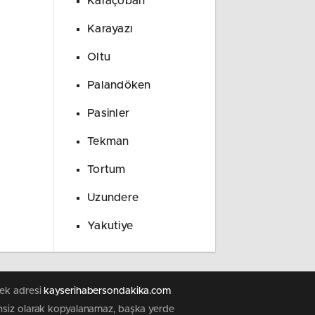
Karaçoban
Karayazı
Oltu
Palandöken
Pasinler
Tekman
Tortum
Uzundere
Yakutiye
tek adresi
kayserihabersondakika.com
zinsiz olarak kopyalanamaz, başka yerde