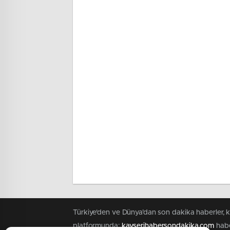
Türkiye'den ve Dünya’dan son dakika haberler, 
platformunda;
kayserihabersondakika.com
habe