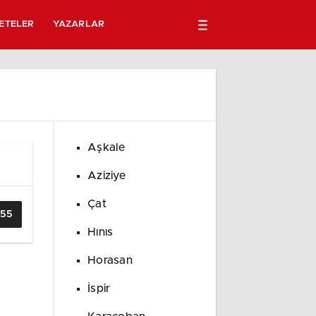
ETELER
YAZARLAR
Aşkale
Aziziye
Çat
255
Hınıs
Horasan
İspir