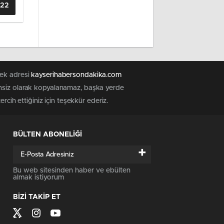
822
tek adresi
kayserihabersondakika.com
zinsiz olarak kopyalanamaz, başka yerde
 tercih ettiğiniz için teşekkür ederiz.
BÜLTEN ABONELİĞİ
+
Bu web sitesinden haber ve ebülten
almak istiyorum
BİZİ TAKİP ET