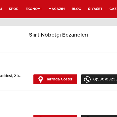
M
SPOR
EKONOMI
MAGAZIN
BLOG
SIYASET
GAZ
Siirt Nöbetçi Eczaneleri
addesi, 214.
Haritada Göster
0(530)0323