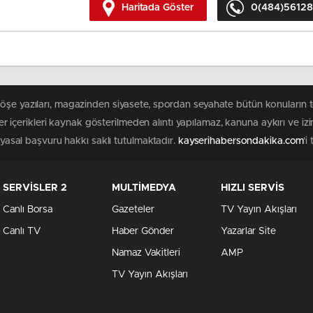
Haritada Göster
0(484)5612
köşe yazıları, magazinden siyasete, spordan seyahate bütün konuların 
r içerikleri kaynak gösterilmeden alıntı yapılamaz, kanuna aykırı ve i
n yasal başvuru hakkı saklı tutulmaktadır.
kayserihabersondakika.com
'i
SERVİSLER 2
MULTİMEDYA
HIZLI SERVİS
Canlı Borsa
Gazeteler
TV Yayın Akışları
Canlı TV
Haber Gönder
Yazarlar Site
Namaz Vakitleri
AMP
TV Yayın Akışları