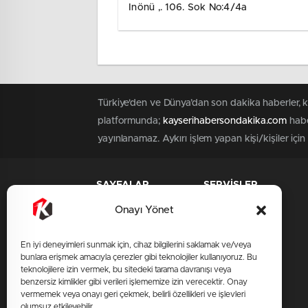
Inönü ,. 106. Sok No:4/4a
Türkiye'den ve Dünya’dan son dakika haberler, 
platformunda;
kayserihabersondakika.com
habe
yayınlanamaz. Aykırı işlem yapan kişi/kişiler içi
SAYFALAR
SERVİSLER
Üye Girişi
Onayı Yönet
Üye Kaydı
En iyi deneyimleri sunmak için, cihaz bilgilerini saklamak ve/veya
Künye
bunlara erişmek amacıyla çerezler gibi teknolojiler kullanıyoruz. Bu
teknolojilere izin vermek, bu sitedeki tarama davranışı veya
Hakkımızda
benzersiz kimlikler gibi verileri işlememize izin verecektir. Onay
İletişim
vermemek veya onayı geri çekmek, belirli özellikleri ve işlevleri
olumsuz etkileyebilir.