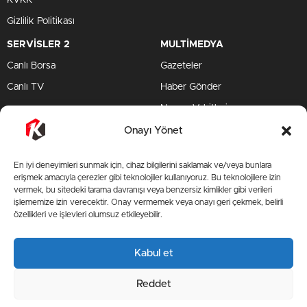
KVKK
Gizlilik Politikası
SERVİSLER 2
MULTİMEDYA
Canlı Borsa
Gazeteler
Canlı TV
Haber Gönder
Namaz Vakitleri
TV Yayın Akışları
Onayı Yönet
HIZLI SERVİS
En iyi deneyimleri sunmak için, cihaz bilgilerini saklamak ve/veya bunlara
TV Yayın Akışları
erişmek amacıyla çerezler gibi teknolojiler kullanıyoruz. Bu teknolojilere izin
vermek, bu sitedeki tarama davranışı veya benzersiz kimlikler gibi verileri
Yazarlar Site
işlememize izin verecektir. Onay vermemek veya onayı geri çekmek, belirli
özellikleri ve işlevleri olumsuz etkileyebilir.
AMP
Kabul et
BİZİ TAKİP ET
Reddet