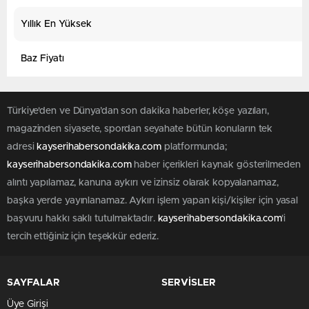
Yıllık En Yüksek
Baz Fiyatı
Türkiye'den ve Dünya’dan son dakika haberler, köşe yazıları,
magazinden siyasete, spordan seyahate bütün konuların tek
adresi
kayserihabersondakika.com
platformunda;
kayserihabersondakika.com
haber içerikleri kaynak gösterilmeden
alıntı yapılamaz, kanuna aykırı ve izinsiz olarak kopyalanamaz,
başka yerde yayınlanamaz. Aykırı işlem yapan kişi/kişiler için yasal
başvuru hakkı saklı tutulmaktadır.
kayserihabersondakika.com
'i
tercih ettiğiniz için teşekkür ederiz.
SAYFALAR
SERVİSLER
Üye Girişi