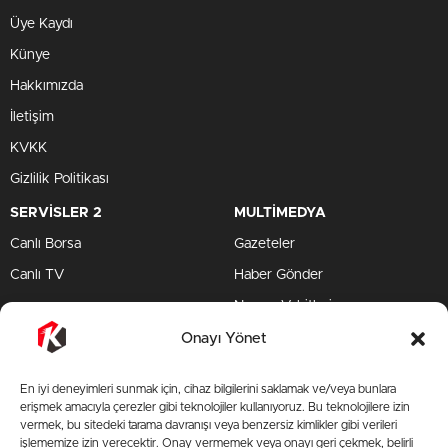
Üye Kaydı
Künye
Hakkımızda
İletişim
KVKK
Gizlilik Politikası
SERVİSLER 2
MULTİMEDYA
Canlı Borsa
Gazeteler
Canlı TV
Haber Gönder
Namaz Vakitleri
TV Yayın Akışları
Onayı Yönet
HIZLI SERVİS
En iyi deneyimleri sunmak için, cihaz bilgilerini saklamak ve/veya bunlara
TV Yayın Akışları
erişmek amacıyla çerezler gibi teknolojiler kullanıyoruz. Bu teknolojilere izin
vermek, bu sitedeki tarama davranışı veya benzersiz kimlikler gibi verileri
Yazarlar Site
işlememize izin verecektir. Onay vermemek veya onayı geri çekmek, belirli