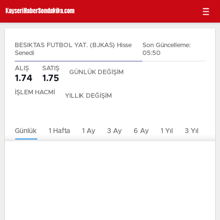
BESIKTAS FUTBOL YAT. (BJKAS) Hisse
Son Güncelleme:
Senedi
05:50
ALIŞ
SATIŞ
GÜNLÜK DEĞİŞİM
1.74
1.75
İŞLEM HACMİ
YILLIK DEĞİŞİM
Günlük
1 Hafta
1 Ay
3 Ay
6 Ay
1 Yıl
3 Yıl
5 Y