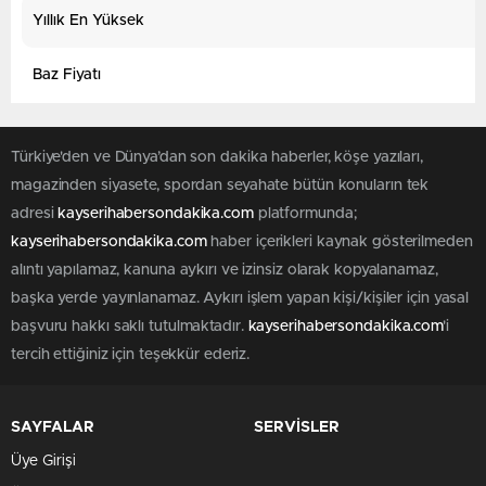
Yıllık En Yüksek
Baz Fiyatı
Türkiye'den ve Dünya’dan son dakika haberler, köşe yazıları,
magazinden siyasete, spordan seyahate bütün konuların tek
adresi
kayserihabersondakika.com
platformunda;
kayserihabersondakika.com
haber içerikleri kaynak gösterilmeden
alıntı yapılamaz, kanuna aykırı ve izinsiz olarak kopyalanamaz,
başka yerde yayınlanamaz. Aykırı işlem yapan kişi/kişiler için yasal
başvuru hakkı saklı tutulmaktadır.
kayserihabersondakika.com
'i
tercih ettiğiniz için teşekkür ederiz.
SAYFALAR
SERVİSLER
Üye Girişi