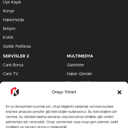
Üye Kaydı
Künye
Hakkımızda
İletişim
KVKK
Gizlilik Politikası
SERVİSLER 2
MULTİMEDYA
Canlı Borsa
Gazeteler
Canlı TV
Haber Gönder
Namaz Vakitleri
TV Yayın Akışları
Onayı Yönet
HIZLI SERVİS
En iyi deneyimleri sunmak için, cihaz bilgilerini saklamak ve/veya bunlara
TV Yayın Akışları
erişmek amacıyla çerezler gibi teknolojiler kullanıyoruz. Bu teknolojilere izin
vermek, bu sitedeki tarama davranışı veya benzersiz kimlikler gibi verileri
Yazarlar Site
işlememize izin verecektir. Onay vermemek veya onayı geri çekmek, belirli
özellikleri ve işlevleri olumsuz etkileyebilir.