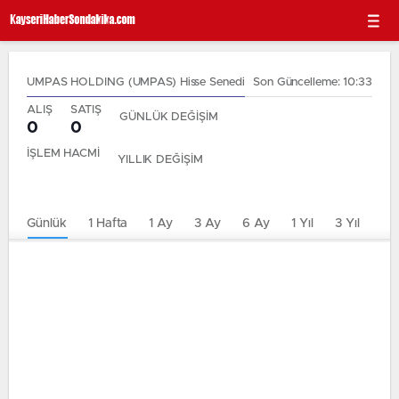
UMPAS HOLDING (UMPAS) Hisse Senedi
Son Güncelleme: 10:33
ALIŞ
SATIŞ
GÜNLÜK DEĞİŞİM
0
0
İŞLEM HACMİ
YILLIK DEĞİŞİM
Günlük
1 Hafta
1 Ay
3 Ay
6 Ay
1 Yıl
3 Yıl
5 Y