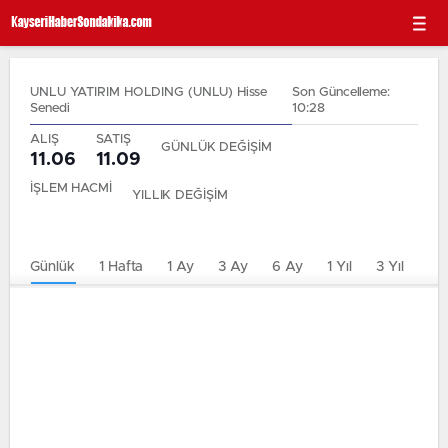
UNLU YATIRIM HOLDING (UNLU) Hisse
Son Güncelleme:
Senedi
10:28
ALIŞ
SATIŞ
GÜNLÜK DEĞİŞİM
11.06
11.09
İŞLEM HACMİ
YILLIK DEĞİŞİM
Günlük
1 Hafta
1 Ay
3 Ay
6 Ay
1 Yıl
3 Yıl
5 Y