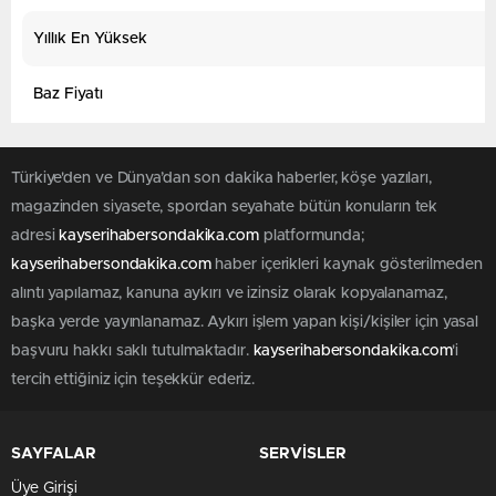
Yıllık En Yüksek
Baz Fiyatı
Türkiye'den ve Dünya’dan son dakika haberler, köşe yazıları,
magazinden siyasete, spordan seyahate bütün konuların tek
adresi
kayserihabersondakika.com
platformunda;
kayserihabersondakika.com
haber içerikleri kaynak gösterilmeden
alıntı yapılamaz, kanuna aykırı ve izinsiz olarak kopyalanamaz,
başka yerde yayınlanamaz. Aykırı işlem yapan kişi/kişiler için yasal
başvuru hakkı saklı tutulmaktadır.
kayserihabersondakika.com
'i
tercih ettiğiniz için teşekkür ederiz.
SAYFALAR
SERVİSLER
Üye Girişi