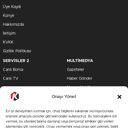
Üye Kaydı
Künye
Hakkımızda
İletişim
KVKK
Gizlilik Politikası
SERVİSLER 2
MULTİMEDYA
Canlı Borsa
Gazeteler
Canlı TV
Haber Gönder
Namaz Vakitleri
TV Yayın Akışları
Onayı Yönet
HIZLI SERVİS
En iyi deneyimleri sunmak için, cihaz bilgilerini saklamak ve/veya bunlara
TV Yayın Akışları
erişmek amacıyla çerezler gibi teknolojiler kullanıyoruz. Bu teknolojilere izin
vermek, bu sitedeki tarama davranışı veya benzersiz kimlikler gibi verileri
Yazarlar Site
işlememize izin verecektir. Onay vermemek veya onayı geri çekmek, belirli