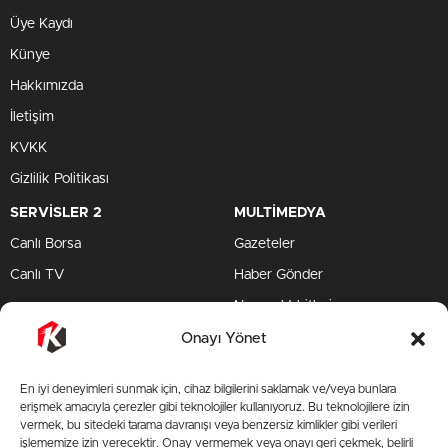
Üye Kaydı
Künye
Hakkımızda
İletişim
KVKK
Gizlilik Politikası
SERVİSLER 2
MULTİMEDYA
Canlı Borsa
Gazeteler
Canlı TV
Haber Gönder
Namaz Vakitleri
TV Yayın Akışları
Onayı Yönet
HIZLI SERVİS
En iyi deneyimleri sunmak için, cihaz bilgilerini saklamak ve/veya bunlara
TV Yayın Akışları
erişmek amacıyla çerezler gibi teknolojiler kullanıyoruz. Bu teknolojilere izin
vermek, bu sitedeki tarama davranışı veya benzersiz kimlikler gibi verileri
Yazarlar Site
işlememize izin verecektir. Onay vermemek veya onayı geri çekmek, belirli