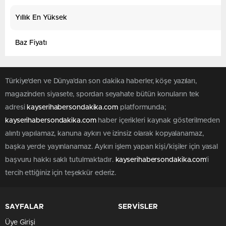
Yıllık En Yüksek
Baz Fiyatı
Türkiye'den ve Dünya’dan son dakika haberler, köşe yazıları,
magazinden siyasete, spordan seyahate bütün konuların tek
adresi
kayserihabersondakika.com
platformunda;
kayserihabersondakika.com
haber içerikleri kaynak gösterilmeden
alıntı yapılamaz, kanuna aykırı ve izinsiz olarak kopyalanamaz,
başka yerde yayınlanamaz. Aykırı işlem yapan kişi/kişiler için yasal
başvuru hakkı saklı tutulmaktadır.
kayserihabersondakika.com
'i
tercih ettiğiniz için teşekkür ederiz.
SAYFALAR
SERVİSLER
Üye Girişi