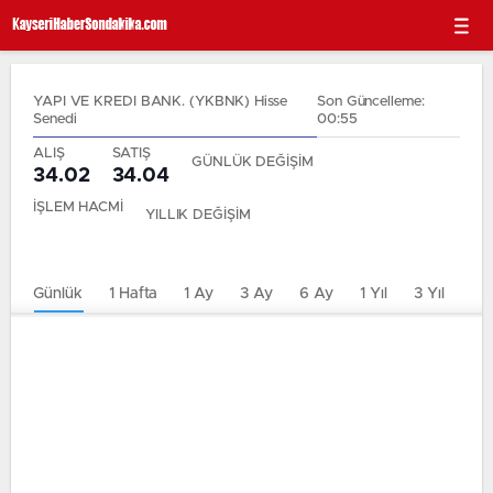
YAPI VE KREDI BANK. (YKBNK) Hisse
Son Güncelleme:
Senedi
00:55
ALIŞ
SATIŞ
GÜNLÜK DEĞİŞİM
34.02
34.04
İŞLEM HACMİ
YILLIK DEĞİŞİM
Günlük
1 Hafta
1 Ay
3 Ay
6 Ay
1 Yıl
3 Yıl
5 Y