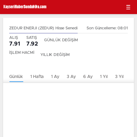
ZEDUR ENERJI (ZEDUR) Hisse Senedi
Son Güncelleme: 08:01
ALIŞ
SATIŞ
GÜNLÜK DEĞİŞİM
7.91
7.92
İŞLEM HACMİ
YILLIK DEĞİŞİM
Günlük
1 Hafta
1 Ay
3 Ay
6 Ay
1 Yıl
3 Yıl
5 Y