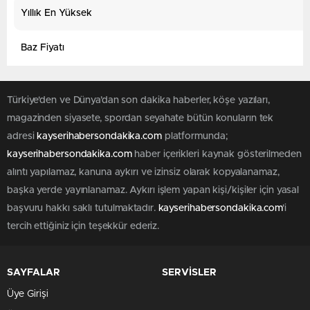
Yıllık En Yüksek
Baz Fiyatı
Türkiye'den ve Dünya’dan son dakika haberler, köşe yazıları,
magazinden siyasete, spordan seyahate bütün konuların tek
adresi
kayserihabersondakika.com
platformunda;
kayserihabersondakika.com
haber içerikleri kaynak gösterilmeden
alıntı yapılamaz, kanuna aykırı ve izinsiz olarak kopyalanamaz,
başka yerde yayınlanamaz. Aykırı işlem yapan kişi/kişiler için yasal
başvuru hakkı saklı tutulmaktadır.
kayserihabersondakika.com
'i
tercih ettiğiniz için teşekkür ederiz.
SAYFALAR
SERVİSLER
Üye Girişi