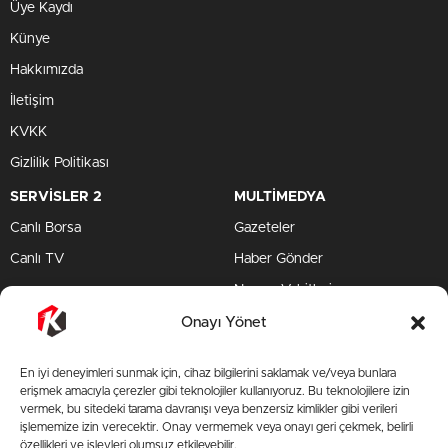
Üye Kaydı
Künye
Hakkımızda
İletişim
KVKK
Gizlilik Politikası
SERVİSLER 2
MULTİMEDYA
Canlı Borsa
Gazeteler
Canlı TV
Haber Gönder
Namaz Vakitleri
TV Yayın Akışları
Onayı Yönet
HIZLI SERVİS
En iyi deneyimleri sunmak için, cihaz bilgilerini saklamak ve/veya bunlara
TV Yayın Akışları
erişmek amacıyla çerezler gibi teknolojiler kullanıyoruz. Bu teknolojilere izin
vermek, bu sitedeki tarama davranışı veya benzersiz kimlikler gibi verileri
Yazarlar Site
işlememize izin verecektir. Onay vermemek veya onayı geri çekmek, belirli
özellikleri ve işlevleri olumsuz etkileyebilir.