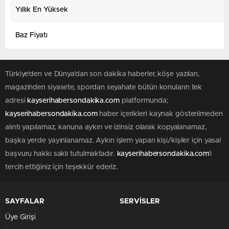
Yıllık En Yüksek
2
Baz Fiyatı
Türkiye'den ve Dünya’dan son dakika haberler, köşe yazıları,
magazinden siyasete, spordan seyahate bütün konuların tek
adresi
kayserihabersondakika.com
platformunda;
kayserihabersondakika.com
haber içerikleri kaynak gösterilmeden
alıntı yapılamaz, kanuna aykırı ve izinsiz olarak kopyalanamaz,
başka yerde yayınlanamaz. Aykırı işlem yapan kişi/kişiler için yasal
başvuru hakkı saklı tutulmaktadır.
kayserihabersondakika.com
'i
tercih ettiğiniz için teşekkür ederiz.
SAYFALAR
SERVİSLER
Üye Girişi