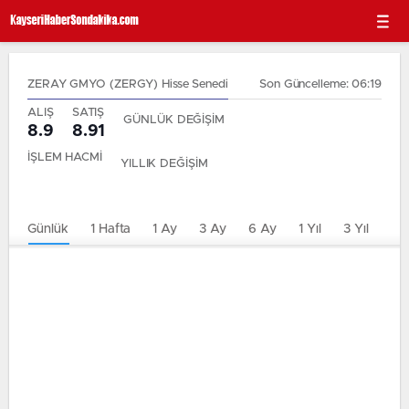
ZERAY GMYO (ZERGY) Hisse Senedi
Son Güncelleme: 06:19
ALIŞ
SATIŞ
GÜNLÜK DEĞİŞİM
8.9
8.91
İŞLEM HACMİ
YILLIK DEĞİŞİM
Günlük
1 Hafta
1 Ay
3 Ay
6 Ay
1 Yıl
3 Yıl
5 Y