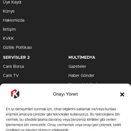
Üye Kaydı
Künye
Hakkımızda
İletişim
KVKK
Gizlilik Politikası
SERVİSLER 2
MULTİMEDYA
Canlı Borsa
Gazeteler
Canlı TV
Haber Gönder
Namaz Vakitleri
TV Yayın Akışları
Onayı Yönet
HIZLI SERVİS
En iyi deneyimleri sunmak için, cihaz bilgilerini saklamak ve/veya bunlara
TV Yayın Akışları
erişmek amacıyla çerezler gibi teknolojiler kullanıyoruz. Bu teknolojilere izin
vermek, bu sitedeki tarama davranışı veya benzersiz kimlikler gibi verileri
Yazarlar Site
işlememize izin verecektir. Onay vermemek veya onayı geri çekmek, belirli
özellikleri ve işlevleri olumsuz etkileyebilir.