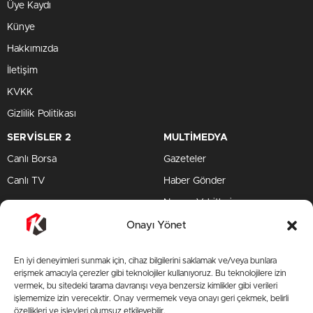
Üye Kaydı
Künye
Hakkımızda
İletişim
KVKK
Gizlilik Politikası
SERVİSLER 2
MULTİMEDYA
Canlı Borsa
Gazeteler
Canlı TV
Haber Gönder
Namaz Vakitleri
TV Yayın Akışları
Onayı Yönet
HIZLI SERVİS
En iyi deneyimleri sunmak için, cihaz bilgilerini saklamak ve/veya bunlara
TV Yayın Akışları
erişmek amacıyla çerezler gibi teknolojiler kullanıyoruz. Bu teknolojilere izin
vermek, bu sitedeki tarama davranışı veya benzersiz kimlikler gibi verileri
Yazarlar Site
işlememize izin verecektir. Onay vermemek veya onayı geri çekmek, belirli
özellikleri ve işlevleri olumsuz etkileyebilir.