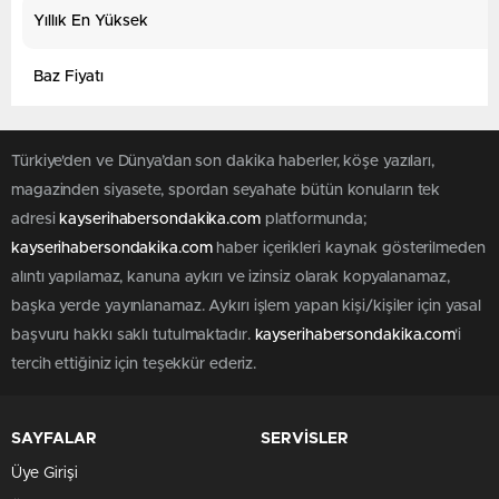
Yıllık En Yüksek
Baz Fiyatı
Türkiye'den ve Dünya’dan son dakika haberler, köşe yazıları,
magazinden siyasete, spordan seyahate bütün konuların tek
adresi
kayserihabersondakika.com
platformunda;
kayserihabersondakika.com
haber içerikleri kaynak gösterilmeden
alıntı yapılamaz, kanuna aykırı ve izinsiz olarak kopyalanamaz,
başka yerde yayınlanamaz. Aykırı işlem yapan kişi/kişiler için yasal
başvuru hakkı saklı tutulmaktadır.
kayserihabersondakika.com
'i
tercih ettiğiniz için teşekkür ederiz.
SAYFALAR
SERVİSLER
Üye Girişi