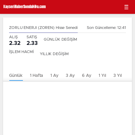
ZORLU ENERJI (ZOREN) Hisse Senedi
Son Güncelleme: 12:41
ALIŞ
SATIŞ
GÜNLÜK DEĞİŞİM
2.32
2.33
İŞLEM HACMİ
YILLIK DEĞİŞİM
Günlük
1 Hafta
1 Ay
3 Ay
6 Ay
1 Yıl
3 Yıl
5 Y