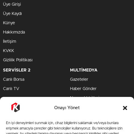
Üye Girişi
Üye Kaydı
Künye
Hakkımızda
İletişim
KVKK
Gizlilik Politikası
SERVİSLER 2
MULTİMEDYA
Canlı Borsa
Gazeteler
Canlı TV
Haber Gönder
Namaz Vakitleri
TV Yayın Akışları
Onayı Yönet
HIZLI SERVİS
En iyi deneyimleri sunmak için, cihaz bilgilerini saklamak ve/veya bunlara
TV Yayın Akışları
erişmek amacıyla çerezler gibi teknolojiler kullanıyoruz. Bu teknolojilere izin
vermek, bu sitedeki tarama davranışı veya benzersiz kimlikler gibi verileri