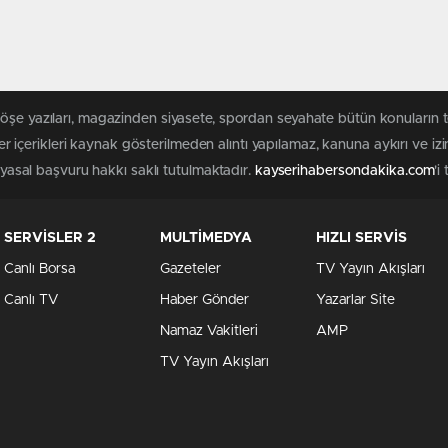
köşe yazıları, magazinden siyasete, spordan seyahate bütün konuların 
r içerikleri kaynak gösterilmeden alıntı yapılamaz, kanuna aykırı ve i
n yasal başvuru hakkı saklı tutulmaktadır.
kayserihabersondakika.com
'i
SERVİSLER 2
MULTİMEDYA
HIZLI SERVİS
Canlı Borsa
Gazeteler
TV Yayın Akışları
Canlı TV
Haber Gönder
Yazarlar Site
Namaz Vakitleri
AMP
TV Yayın Akışları