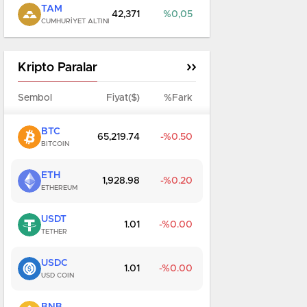
TAM
42,371
0,05
CUMHURIYET ALTINI
Kripto Paralar
Sembol
Fiyat($)
%Fark
BTC
65,219.74
0.50
BITCOIN
ETH
1,928.98
0.20
ETHEREUM
USDT
1.01
0.00
TETHER
USDC
1.01
0.00
USD COIN