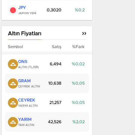
JPY
0,3020
0.2
JAPON YENİ
Altın Fiyatları
Sembol
Satış
%Fark
ONS
6,494
0,02
ALTIN (TL/GR)
GRAM
10,638
0,05
ÇEYREK ALTIN
CEYREK
21,257
0,05
YARIM ALTIN
YARIM
42,526
2,02
TAM ALTIN