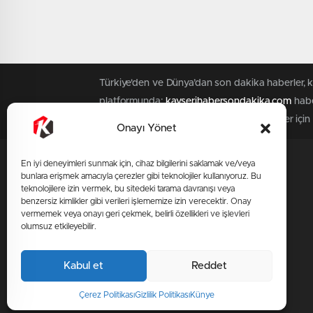
Türkiye'den ve Dünya’dan son dakika haberler, 
platformunda;
kayserihabersondakika.com
habe
yayınlanamaz. Aykırı işlem yapan kişi/kişiler içi
Onayı Yönet
En iyi deneyimleri sunmak için, cihaz bilgilerini saklamak ve/veya
SAYFALAR
SERVİSLER
bunlara erişmek amacıyla çerezler gibi teknolojiler kullanıyoruz. Bu
Üye Girişi
teknolojilere izin vermek, bu sitedeki tarama davranışı veya
benzersiz kimlikler gibi verileri işlememize izin verecektir. Onay
Üye Kaydı
vermemek veya onayı geri çekmek, belirli özellikleri ve işlevleri
olumsuz etkileyebilir.
Künye
Hakkımızda
Kabul et
Reddet
İletişim
Çerez Politikası
Gizlilik Politikası
Künye
KVKK