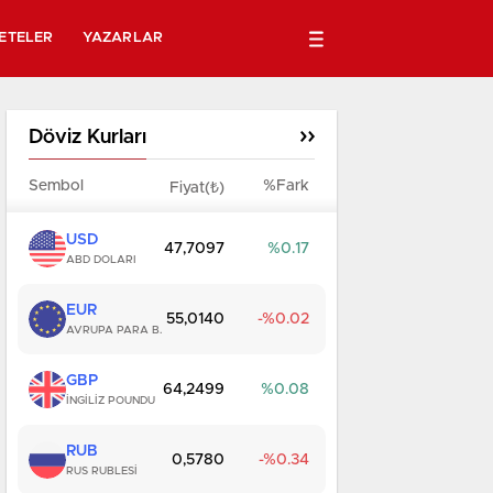
ETELER
YAZARLAR
Döviz Kurları
Sembol
%Fark
Fiyat(₺)
USD
47,7097
0.17
ABD DOLARI
EUR
55,0140
0.02
AVRUPA PARA B.
GBP
64,2499
0.08
İNGİLİZ POUNDU
RUB
0,5780
0.34
RUS RUBLESİ