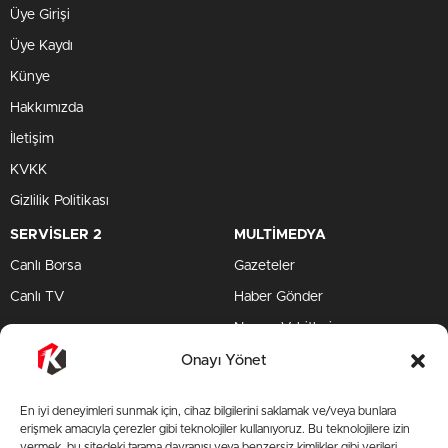
Üye Girişi
Üye Kaydı
Künye
Hakkımızda
İletişim
KVKK
Gizlilik Politikası
SERVİSLER 2
MULTİMEDYA
Canlı Borsa
Gazeteler
Canlı TV
Haber Gönder
Namaz Vakitleri
TV Yayın Akışları
Onayı Yönet
HIZLI SERVİS
En iyi deneyimleri sunmak için, cihaz bilgilerini saklamak ve/veya bunlara
TV Yayın Akışları
erişmek amacıyla çerezler gibi teknolojiler kullanıyoruz. Bu teknolojilere izin
vermek, bu sitedeki tarama davranışı veya benzersiz kimlikler gibi verileri