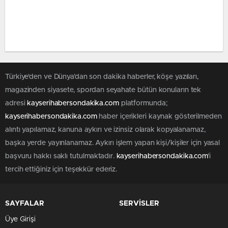
Türkiye'den ve Dünya’dan son dakika haberler, köşe yazıları,
magazinden siyasete, spordan seyahate bütün konuların tek
adresi
kayserihabersondakika.com
platformunda;
kayserihabersondakika.com
haber içerikleri kaynak gösterilmeden
alıntı yapılamaz, kanuna aykırı ve izinsiz olarak kopyalanamaz,
başka yerde yayınlanamaz. Aykırı işlem yapan kişi/kişiler için yasal
başvuru hakkı saklı tutulmaktadır.
kayserihabersondakika.com
'i
tercih ettiğiniz için teşekkür ederiz.
SAYFALAR
SERVİSLER
Üye Girişi