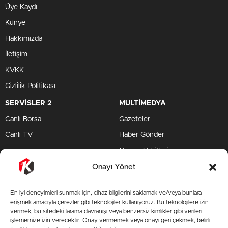
Üye Kaydı
Künye
Hakkımızda
İletişim
KVKK
Gizlilik Politikası
SERVİSLER 2
MULTİMEDYA
Canlı Borsa
Gazeteler
Canlı TV
Haber Gönder
Namaz Vakitleri
TV Yayın Akışları
Onayı Yönet
HIZLI SERVİS
En iyi deneyimleri sunmak için, cihaz bilgilerini saklamak ve/veya bunlara
TV Yayın Akışları
erişmek amacıyla çerezler gibi teknolojiler kullanıyoruz. Bu teknolojilere izin
vermek, bu sitedeki tarama davranışı veya benzersiz kimlikler gibi verileri
Yazarlar Site
işlememize izin verecektir. Onay vermemek veya onayı geri çekmek, belirli