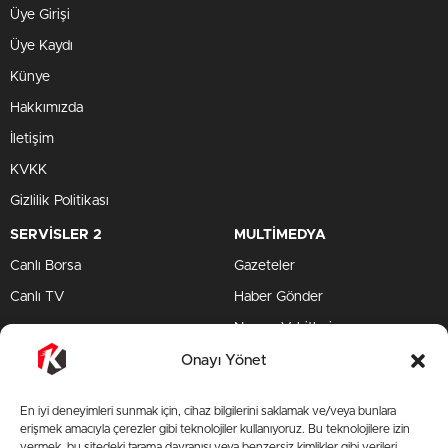
Üye Girişi
Üye Kaydı
Künye
Hakkımızda
İletişim
KVKK
Gizlilik Politikası
SERVİSLER 2
MULTİMEDYA
Canlı Borsa
Gazeteler
Canlı TV
Haber Gönder
Namaz Vakitleri
TV Yayın Akışları
Onayı Yönet
HIZLI SERVİS
En iyi deneyimleri sunmak için, cihaz bilgilerini saklamak ve/veya bunlara
TV Yayın Akışları
erişmek amacıyla çerezler gibi teknolojiler kullanıyoruz. Bu teknolojilere izin
vermek, bu sitedeki tarama davranışı veya benzersiz kimlikler gibi verileri