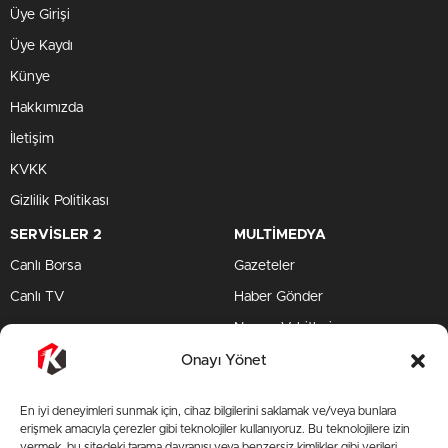
Üye Girişi
Üye Kaydı
Künye
Hakkımızda
İletişim
KVKK
Gizlilik Politikası
SERVİSLER 2
MULTİMEDYA
Canlı Borsa
Gazeteler
Canlı TV
Haber Gönder
Namaz Vakitleri
TV Yayın Akışları
Onayı Yönet
HIZLI SERVİS
En iyi deneyimleri sunmak için, cihaz bilgilerini saklamak ve/veya bunlara
TV Yayın Akışları
erişmek amacıyla çerezler gibi teknolojiler kullanıyoruz. Bu teknolojilere izin
vermek, bu sitedeki tarama davranışı veya benzersiz kimlikler gibi verileri