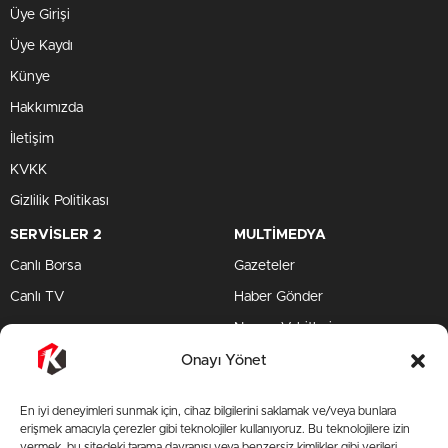
Üye Girişi
Üye Kaydı
Künye
Hakkımızda
İletişim
KVKK
Gizlilik Politikası
SERVİSLER 2
MULTİMEDYA
Canlı Borsa
Gazeteler
Canlı TV
Haber Gönder
Namaz Vakitleri
TV Yayın Akışları
Onayı Yönet
HIZLI SERVİS
En iyi deneyimleri sunmak için, cihaz bilgilerini saklamak ve/veya bunlara
TV Yayın Akışları
erişmek amacıyla çerezler gibi teknolojiler kullanıyoruz. Bu teknolojilere izin
vermek, bu sitedeki tarama davranışı veya benzersiz kimlikler gibi verileri