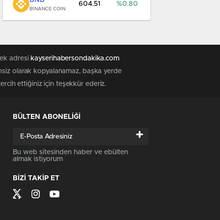
BNB
604.51
0.80
BINANCE COIN
tek adresi
kayserihabersondakika.com
zinsiz olarak kopyalanamaz, başka yerde
 tercih ettiğiniz için teşekkür ederiz.
BÜLTEN ABONELİĞİ
+
Bu web sitesinden haber ve ebülten
almak istiyorum
BİZİ TAKİP ET