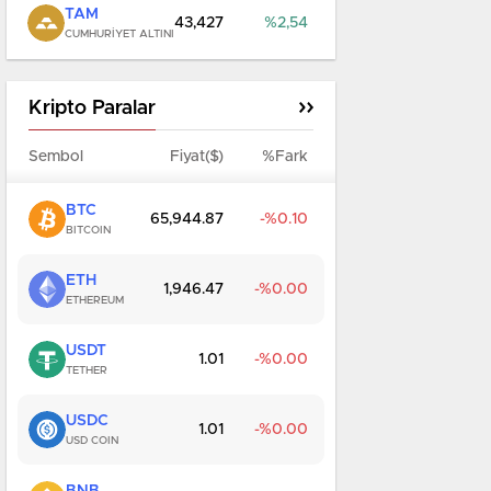
TAM
43,427
2,54
CUMHURIYET ALTINI
Kripto Paralar
Sembol
Fiyat($)
%Fark
BTC
65,944.87
0.10
BITCOIN
ETH
1,946.47
0.00
ETHEREUM
USDT
1.01
0.00
TETHER
USDC
1.01
0.00
USD COIN