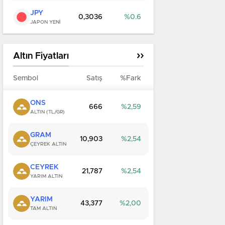
JPY
0,3036
0.6
JAPON YENİ
Altın Fiyatları
Sembol
Satış
%Fark
ONS
666
2,59
ALTIN (TL/GR)
GRAM
10,903
2,54
ÇEYREK ALTIN
CEYREK
21,787
2,54
YARIM ALTIN
YARIM
43,377
2,00
TAM ALTIN