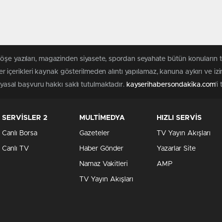
köşe yazıları, magazinden siyasete, spordan seyahate bütün konuların 
r içerikleri kaynak gösterilmeden alıntı yapılamaz, kanuna aykırı ve i
n yasal başvuru hakkı saklı tutulmaktadır.
kayserihabersondakika.com
'i
SERVİSLER 2
MULTİMEDYA
HIZLI SERVİS
Canlı Borsa
Gazeteler
TV Yayın Akışları
Canlı TV
Haber Gönder
Yazarlar Site
Namaz Vakitleri
AMP
TV Yayın Akışları