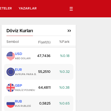
ETELER
YAZARLAR
Döviz Kurları
Sembol
%Fark
Fiyat(₺)
USD
47,7436
0.18
ABD DOLARI
EUR
55,2510
0.32
AVRUPA PARA B.
GBP
64,4811
0.38
İNGİLİZ POUNDU
RUB
0,5825
0.65
RUS RUBLESİ