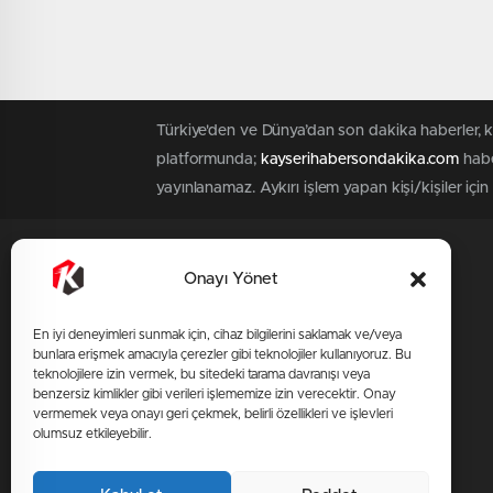
Türkiye'den ve Dünya’dan son dakika haberler, 
platformunda;
kayserihabersondakika.com
habe
yayınlanamaz. Aykırı işlem yapan kişi/kişiler içi
SAYFALAR
SERVİSLER
Onayı Yönet
Üye Girişi
Üye Kaydı
En iyi deneyimleri sunmak için, cihaz bilgilerini saklamak ve/veya
bunlara erişmek amacıyla çerezler gibi teknolojiler kullanıyoruz. Bu
Künye
teknolojilere izin vermek, bu sitedeki tarama davranışı veya
benzersiz kimlikler gibi verileri işlememize izin verecektir. Onay
Hakkımızda
vermemek veya onayı geri çekmek, belirli özellikleri ve işlevleri
İletişim
olumsuz etkileyebilir.
KVKK