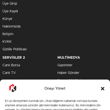
Üye Girişi
Üye Kaydı
Künye
Hakkımızda
İletişim
KVKK
Gizlilik Politikası
SERVİSLER 2
MULTİMEDYA
Canlı Borsa
Gazeteler
Canlı TV
Haber Gönder
Namaz Vakitleri
TV Yayın Akışları
Onayı Yönet
HIZLI SERVİS
En iyi deneyimleri sunmak için, cihaz bilgilerini saklamak ve/veya bunlara
TV Yayın Akışları
erişmek amacıyla çerezler gibi teknolojiler kullanıyoruz. Bu teknolojilere izin
vermek, bu sitedeki tarama davranışı veya benzersiz kimlikler gibi verileri