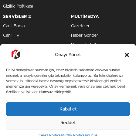
Gizlilik Politikası
SERVİSLER 2
MULTİMEDYA
Canlı Borsa
Gazeteler
Canlı TV
Haber Gönder
Namaz Vakitleri
TV Yayın Akışları
Onayı Yönet
HIZLI SERVİS
En iyi deneyimleri sunmak için, cihaz bilgilerini saklamak ve/veya bunlara
TV Yayın Akışları
erişmek amacıyla çerezler gibi teknolojiler kullanıyoruz. Bu teknolojilere izin
vermek, bu sitedeki tarama davranışı veya benzersiz kimlikler gibi verileri
Yazarlar Site
işlememize izin verecektir. Onay vermemek veya onayı geri çekmek, belirli
özellikleri ve işlevleri olumsuz etkileyebilir.
AMP
Kabul et
BİZİ TAKİP ET
Reddet
Çerez Politikası
Gizlilik Politikası
Künye