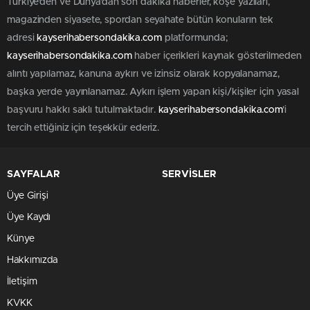
Türkiye'den ve Dünya’dan son dakika haberler, köşe yazıları,
magazinden siyasete, spordan seyahate bütün konuların tek
adresi
kayserihabersondakika.com
platformunda;
kayserihabersondakika.com
haber içerikleri kaynak gösterilmeden
alıntı yapılamaz, kanuna aykırı ve izinsiz olarak kopyalanamaz,
başka yerde yayınlanamaz. Aykırı işlem yapan kişi/kişiler için yasal
başvuru hakkı saklı tutulmaktadır.
kayserihabersondakika.com
'i
tercih ettiğiniz için teşekkür ederiz.
SAYFALAR
SERVİSLER
Üye Girişi
Üye Kaydı
Künye
Hakkımızda
İletişim
KVKK