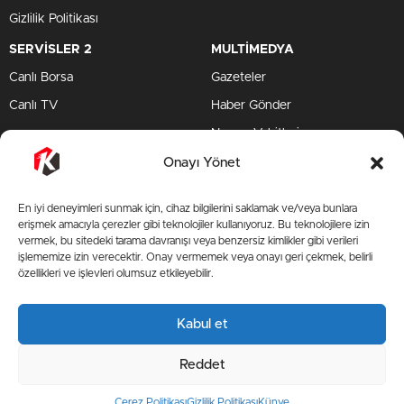
Gizlilik Politikası
SERVİSLER 2
MULTİMEDYA
Canlı Borsa
Gazeteler
Canlı TV
Haber Gönder
Namaz Vakitleri
TV Yayın Akışları
Onayı Yönet
HIZLI SERVİS
En iyi deneyimleri sunmak için, cihaz bilgilerini saklamak ve/veya bunlara
TV Yayın Akışları
erişmek amacıyla çerezler gibi teknolojiler kullanıyoruz. Bu teknolojilere izin
vermek, bu sitedeki tarama davranışı veya benzersiz kimlikler gibi verileri
Yazarlar Site
işlememize izin verecektir. Onay vermemek veya onayı geri çekmek, belirli
özellikleri ve işlevleri olumsuz etkileyebilir.
AMP
Kabul et
BİZİ TAKİP ET
Reddet
Çerez Politikası
Gizlilik Politikası
Künye