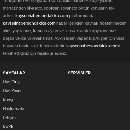
Türkiye'den ve Dünya’dan son dakika haberler, köşe yazıları,
magazinden siyasete, spordan seyahate bütün konuların tek
adresi
kayserihabersondakika.com
platformunda;
kayserihabersondakika.com
haber içerikleri kaynak gösterilmeden
alıntı yapılamaz, kanuna aykırı ve izinsiz olarak kopyalanamaz,
başka yerde yayınlanamaz. Aykırı işlem yapan kişi/kişiler için yasal
başvuru hakkı saklı tutulmaktadır.
kayserihabersondakika.com
'i
tercih ettiğiniz için teşekkür ederiz.
SAYFALAR
SERVİSLER
Üye Girişi
Üye Kaydı
Künye
Hakkımızda
İletişim
KVKK