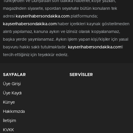
Türkiye'den ve Dünya’dan son dakika haberler, köşe yazıları,
magazinden siyasete, spordan seyahate bütün konuların tek
adresi
kayserihabersondakika.com
platformunda;
kayserihabersondakika.com
haber içerikleri kaynak gösterilmeden
alıntı yapılamaz, kanuna aykırı ve izinsiz olarak kopyalanamaz,
başka yerde yayınlanamaz. Aykırı işlem yapan kişi/kişiler için yasal
başvuru hakkı saklı tutulmaktadır.
kayserihabersondakika.com
'i
tercih ettiğiniz için teşekkür ederiz.
SAYFALAR
SERVİSLER
Üye Girişi
Üye Kaydı
Künye
Hakkımızda
İletişim
KVKK