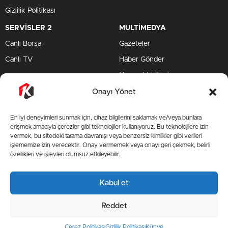
Gizlilik Politikası
SERVİSLER 2
MULTİMEDYA
Canlı Borsa
Gazeteler
Canlı TV
Haber Gönder
Namaz Vakitleri
TV Yayın Akışları
Onayı Yönet
HIZLI SERVİS
En iyi deneyimleri sunmak için, cihaz bilgilerini saklamak ve/veya bunlara
TV Yayın Akışları
erişmek amacıyla çerezler gibi teknolojiler kullanıyoruz. Bu teknolojilere izin
vermek, bu sitedeki tarama davranışı veya benzersiz kimlikler gibi verileri
Yazarlar Site
işlememize izin verecektir. Onay vermemek veya onayı geri çekmek, belirli
özellikleri ve işlevleri olumsuz etkileyebilir.
AMP
Kabul et
BİZİ TAKİP ET
Reddet
Çerez Politikası
Gizlilik Politikası
Künye