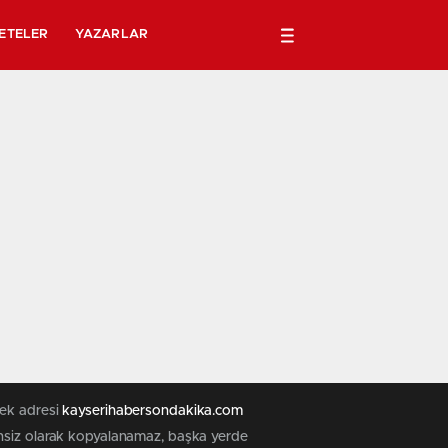
ETELER
YAZARLAR
tek adresi
kayserihabersondakika.com
zinsiz olarak kopyalanamaz, başka yerde