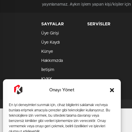
yayınlanamaz. Aykırı işlem yapan kişi/kişiler içi
SAYFALAR
SERVİSLER
Üye Girişi
Üye Kaydı
Künye
Hakkımızda
İletişim
KVKK
Gizlilik Politikası
Onayı Yönet
En iyi deneyimleri sunmak için, cihaz bilgilerini saklamak ve/veya
bunlara erişmek amacıyla çerezler gibi teknolojiler kullanıyoruz. Bu
teknolojilere izin vermek, bu sitedeki tarama davranışı veya
benzersiz kimlikler gibi verileri işlememize izin verecektir. Onay
vermemek veya onayı geri çekmek, belirli özellikleri ve işlevleri
olumsuz etkileyebilir.