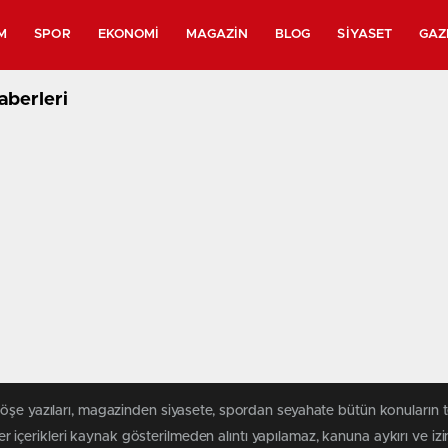
M
SPOR
EKONOMI
MAGAZIN
BLOG
SIYASET
GAZ
aberleri
köşe yazıları, magazinden siyasete, spordan seyahate bütün konuların 
r içerikleri kaynak gösterilmeden alıntı yapılamaz, kanuna aykırı ve i