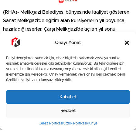
(RHA)- Melikgazi Belediyesi bünyesinde faaliyet gösteren
Sanat Melikgazi’de eğitim alan kursiyerlerin yıl boyunca
hazırladığı eserler, Çarşı Melikgazi’de açılan yıl sonu
sergisinde sanatseverlerin beğenisine sunuldu. Açılışta
Onayı Yönet
konuşan Melikgazi Belediye Başkanı Mustafa Palancıoğlu,
Sanat Melikgazi’nin kısa sürede önemli bir noktaya
En iyi deneyimleri sunmak için, cihaz bilgilerini saklamak ve/veya bunlara
ulaştığını belirterek emeği geçenlere teşekkür etti.
erişmek amacıyla çerezler gibi teknolojiler kullanıyoruz. Bu teknolojilere izin
vermek, bu sitedeki tarama davranışı veya benzersiz kimlikler gibi verileri
işlememize izin verecektir. Onay vermemek veya onayı geri çekmek, belirli
Çarşı Melikgazi’de düzenlenen sergiye, Melikgazi Belediye
özellikleri ve işlevleri olumsuz etkileyebilir.
Başkanı Mustafa Palancıoğlu, kursiyerler ve vatandaşlar
katıldı. Sanat Melikgazi bünyesinde eğitim alan
Kabul et
kursiyerlerin resimleri Çarşı Melikgazi’de sergilendi. Sergi
Reddet
açılışında konuşan Melikgazi Belediye Başkanı Mustafa
Palancıoğlu, “Sanat Melikgazi kapsamında yaptığımız
Çerez Politikası
Gizlilik Politikası
Künye
çalışmalar yavaş yavaş ürünlerini ortaya çıkartmaya