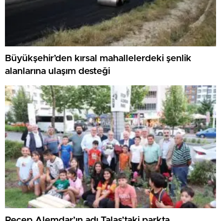
Büyükşehir’den kırsal mahallelerdeki şenlik
alanlarına ulaşım desteği
Recep Alemdar’ın adı Talas’taki parkta