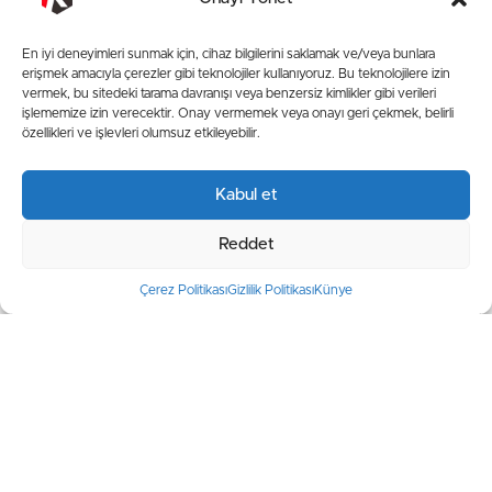
kavuştu
En iyi deneyimleri sunmak için, cihaz bilgilerini saklamak ve/veya bunlara
erişmek amacıyla çerezler gibi teknolojiler kullanıyoruz. Bu teknolojilere izin
vermek, bu sitedeki tarama davranışı veya benzersiz kimlikler gibi verileri
işlememize izin verecektir. Onay vermemek veya onayı geri çekmek, belirli
özellikleri ve işlevleri olumsuz etkileyebilir.
Kabul et
Reddet
Çerez Politikası
Gizlilik Politikası
Künye
Başkan Çolakbayrakdar, çiftçilerle buluştu,
hasada katıldı