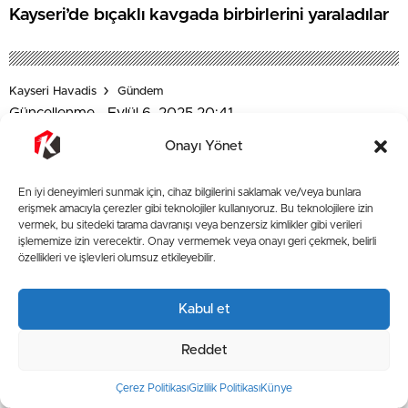
Kayseri’de bıçaklı kavgada birbirlerini yaraladılar
Kayseri Havadis
Gündem
Güncellenme - Eylül 6, 2025 20:41
Yayınlanma - Eylül 6, 2025 20:09
Onayı Yönet
Erdoğan Malatya’dan Seslendi:
“Savaş ve Terör Baronları
En iyi deneyimleri sunmak için, cihaz bilgilerini saklamak ve/veya bunlara
erişmek amacıyla çerezler gibi teknolojiler kullanıyoruz. Bu teknolojilere izin
Hedefine Ulaşamayacak”
vermek, bu sitedeki tarama davranışı veya benzersiz kimlikler gibi verileri
işlememize izin verecektir. Onay vermemek veya onayı geri çekmek, belirli
özellikleri ve işlevleri olumsuz etkileyebilir.
Kabul et
Reddet
Çerez Politikası
Gizlilik Politikası
Künye