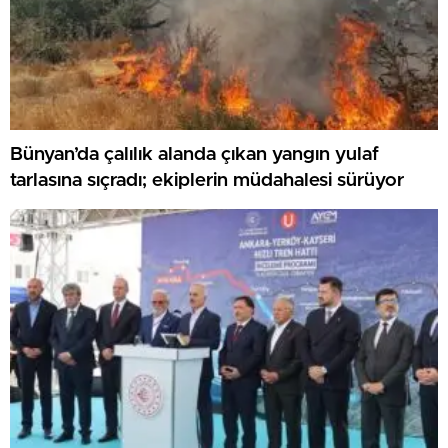
Bünyan’da çalılık alanda çıkan yangın yulaf
tarlasına sıçradı; ekiplerin müdahalesi sürüyor