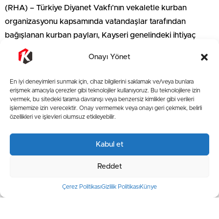
(RHA) – Türkiye Diyanet Vakfı’nın vekaletle kurban
organizasyonu kapsamında vatandaşlar tarafından
bağışlanan kurban payları, Kayseri genelindeki ihtiyaç
sahibi ailelere ulaştırıldı.
Onayı Yönet
İl Müftülüğü ile Türkiye Diyanet Vakfı Kayseri Şubesi
En iyi deneyimleri sunmak için, cihaz bilgilerini saklamak ve/veya bunlara
görevlileri ve gönüllüler tarafından yürütülen çalışmalar
erişmek amacıyla çerezler gibi teknolojiler kullanıyoruz. Bu teknolojilere izin
kapsamında kurban etleri hazırlanarak ihtiyaç sahibi
vermek, bu sitedeki tarama davranışı veya benzersiz kimlikler gibi verileri
işlememize izin verecektir. Onay vermemek veya onayı geri çekmek, belirli
vatandaşlara dağıtıldı. Dağıtım sürecine ilişkin açıklamada
özellikleri ve işlevleri olumsuz etkileyebilir.
bulunan İl Müftüsü Durmuş Ayvaz, vatandaşların
emanetlerinin ihtiyaç sahiplerine ulaştırılması konusunda
Kabul et
büyük hassasiyet gösterildiğini belirtti.
Reddet
Kurbanın paylaşma, kardeşlik ve yardımlaşmanın en güzel
örneklerinden biri olduğunu ifade eden Ayvaz,
Çerez Politikası
Gizlilik Politikası
Künye
“Hayırsever vatandaşlarımızın bizlere emanet ettiği kurban
paylarını ihtiyaç sahibi kardeşlerimize ulaştırmanın