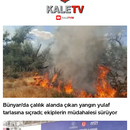
Bünyan’da çalılık alanda çıkan yangın yulaf
tarlasına sıçradı; ekiplerin müdahalesi sürüyor