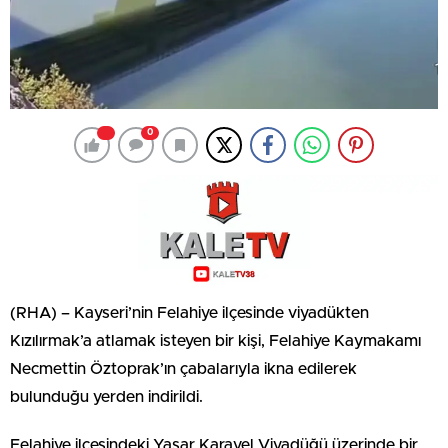
0
(RHA) – Kayseri’nin Felahiye ilçesinde viyadükten
Kızılırmak’a atlamak isteyen bir kişi, Felahiye Kaymakamı
Necmettin Öztoprak’ın çabalarıyla ikna edilerek
bulunduğu yerden indirildi.
Felahiye ilçesindeki Yaşar Karayel Viyadüğü üzerinde bir