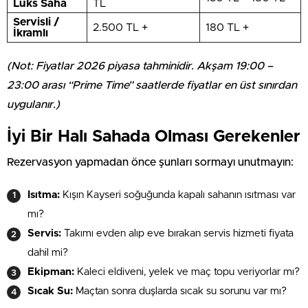
Lüks Saha
TL
Servisli /
2.500 TL +
180 TL +
İkramlı
(Not: Fiyatlar 2026 piyasa tahminidir. Akşam 19:00 –
23:00 arası “Prime Time” saatlerde fiyatlar en üst sınırdan
uygulanır.)
İyi Bir Halı Sahada Olması Gerekenler
Rezervasyon yapmadan önce şunları sormayı unutmayın:
Isıtma:
Kışın Kayseri soğuğunda kapalı sahanın ısıtması var
mı?
Servis:
Takımı evden alıp eve bırakan servis hizmeti fiyata
dahil mi?
Ekipman:
Kaleci eldiveni, yelek ve maç topu veriyorlar mı?
Sıcak Su:
Maçtan sonra duşlarda sıcak su sorunu var mı?