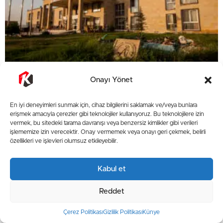
Onayı Yönet
Kayseri Kamu Misafirhaneleri Listesi
Öğretmenevi, Polisevi ve DSİ Fiyatları (2026)
En iyi deneyimleri sunmak için, cihaz bilgilerini saklamak ve/veya bunlara
erişmek amacıyla çerezler gibi teknolojiler kullanıyoruz. Bu teknolojilere izin
vermek, bu sitedeki tarama davranışı veya benzersiz kimlikler gibi verileri
işlememize izin verecektir. Onay vermemek veya onayı geri çekmek, belirli
özellikleri ve işlevleri olumsuz etkileyebilir.
Kabul et
Reddet
Çerez Politikası
Gizlilik Politikası
Künye