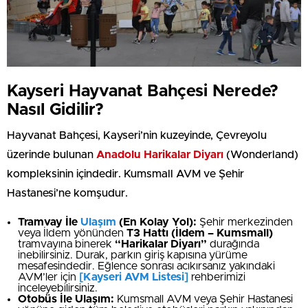
Kayseri Hayvanat Bahçesi Nerede?
Nasıl Gidilir?
Hayvanat Bahçesi, Kayseri’nin kuzeyinde, Çevreyolu
üzerinde bulunan
Anadolu Harikalar Diyarı
(Wonderland)
kompleksinin içindedir. Kumsmall AVM ve Şehir
Hastanesi’ne komşudur.
Tramvay İle
Ulaşım
(En Kolay Yol):
Şehir merkezinden
veya İldem yönünden
T3 Hattı (İldem – Kumsmall)
tramvayına binerek
“Harikalar Diyarı”
durağında
inebilirsiniz. Durak, parkın giriş kapısına yürüme
mesafesindedir. Eğlence sonrası acıkırsanız yakındaki
AVM’ler için
[Kayseri AVM Listesi]
rehberimizi
inceleyebilirsiniz.
Otobüs İle Ulaşım:
Kumsmall AVM veya Şehir Hastanesi