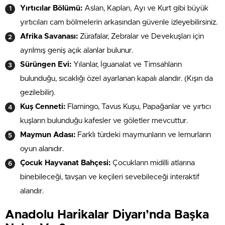
Yırtıcılar Bölümü:
Aslan, Kaplan, Ayı ve Kurt gibi büyük
yırtıcıları cam bölmelerin arkasından güvenle izleyebilirsiniz.
Afrika Savanası:
Zürafalar, Zebralar ve Devekuşları için
ayrılmış geniş açık alanlar bulunur.
Sürüngen Evi:
Yılanlar, İguanalat ve Timsahların
bulunduğu, sıcaklığı özel ayarlanan kapalı alandır. (Kışın da
gezilebilir).
Kuş Cenneti:
Flamingo, Tavus Kuşu, Papağanlar ve yırtıcı
kuşların bulunduğu kafesler ve göletler mevcuttur.
Maymun Adası:
Farklı türdeki maymunların ve lemurların
oyun alanıdır.
Çocuk Hayvanat Bahçesi:
Çocukların midilli atlarına
binebileceği, tavşan ve keçileri sevebileceği interaktif
alandır.
Anadolu Harikalar Diyarı’nda Başka