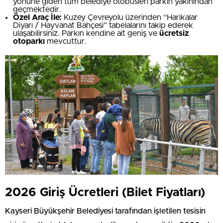
yönüne giden tüm belediye otobüsleri parkın yakınından
geçmektedir.
Özel Araç İle:
Kuzey Çevreyolu üzerinden “Harikalar
Diyarı / Hayvanat Bahçesi” tabelalarını takip ederek
ulaşabilirsiniz. Parkın kendine ait geniş ve
ücretsiz
otoparkı
mevcuttur.
2026 Giriş Ücretleri (Bilet Fiyatları)
Kayseri Büyükşehir Belediyesi tarafından işletilen tesisin