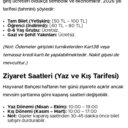
giriş ücretleri oldukça sembolik ve ekonomiktir. 2026 yılı
tarifesi (tahmini) şöyledir:
Tam Bilet (Yetişkin):
[50 TL – 100 TL]
Öğrenci (İndirimli):
[40 TL – 80 TL]
0-6 Yaş Grubu:
Ücretsiz.
Gazi ve Şehit Yakınları:
Ücretsiz.
(Not: Ödemeler girişteki turnikelerden Kart38 veya
temassız kredi kartı ile yapılabilmektedir. Nakit gişesi de
mevcuttur.)
Ziyaret Saatleri (Yaz ve Kış Tarifesi)
Hayvanat Bahçesi haftanın her günü ziyarete açıktır ancak
mevsim şartlarına göre kapanış saatleri değişebilir.
Yaz Dönemi (Nisan – Ekim):
10:00 – 19:00
Kış Dönemi (Kasım – Mart):
10:00 – 17:00
Not:
Gişeler kapanış saatinden 30-45 dakika önce bilet
satışını durdurabilir.