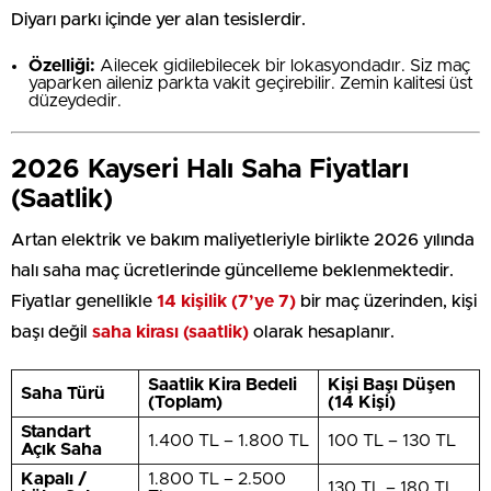
Diyarı parkı içinde yer alan tesislerdir.
Özelliği:
Ailecek gidilebilecek bir lokasyondadır. Siz maç
yaparken aileniz parkta vakit geçirebilir. Zemin kalitesi üst
düzeydedir.
2026 Kayseri Halı Saha Fiyatları
(Saatlik)
Artan elektrik ve bakım maliyetleriyle birlikte 2026 yılında
halı saha maç ücretlerinde güncelleme beklenmektedir.
Fiyatlar genellikle
14 kişilik (7’ye 7)
bir maç üzerinden, kişi
başı değil
saha kirası (saatlik)
olarak hesaplanır.
Saatlik Kira Bedeli
Kişi Başı Düşen
Saha Türü
(Toplam)
(14 Kişi)
Standart
1.400 TL – 1.800 TL
100 TL – 130 TL
Açık Saha
Kapalı /
1.800 TL – 2.500
130 TL – 180 TL