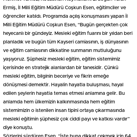
Ermiş, İl Milli Eğitim Müdürü Coşkun Esen, eğitimciler ve
öğrenciler katıldı. Programda açılış konuşmasını yapan İl
Milli Eğitim Müdürü Coşkun Esen, “Bugün gerçekten çok
heyecanlı bir gündeyiz. Mesleki eğitim fuarını bir yıldan beri
planladık ve bugün tüm Kayseri camiasının, iş dünyasının
ve eğitim camiasının dikkatine sunmanın mutluluğunu
yaşıyoruz. Şüphesiz mesleki eğitim, eğitim sistemimiz
içerisinde en stratejik alanlardan bir tanesidir. Çünkü
mesleki eğitim, bilginin beceriye ve fikrin emeğe
dönüşmesi demektir. Hayalin hayatla buluşması, hayal
edilen şeylerin hayatla temas etmesi anlamına gelir. Bu
anlamda hem ülkemizin kalkınmasında hem eğitim
sistemimizin o istenilen insan tipini ortaya çıkarmasında
mesleki eğitimin şüphesiz çok ciddi payı ve katkısı vardır”
diye konuştu.
Sözlerini sürdüren Esen, “İşte buna dikkat çekmek için 64