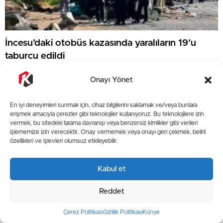
İncesu’daki otobüs kazasında yaralıların 19’u
taburcu edildi
Onayı Yönet
En iyi deneyimleri sunmak için, cihaz bilgilerini saklamak ve/veya bunlara
erişmek amacıyla çerezler gibi teknolojiler kullanıyoruz. Bu teknolojilere izin
vermek, bu sitedeki tarama davranışı veya benzersiz kimlikler gibi verileri
işlememize izin verecektir. Onay vermemek veya onayı geri çekmek, belirli
özellikleri ve işlevleri olumsuz etkileyebilir.
Kabul et
Reddet
Ulaştırma Memur-Sen Kayseri Şubesi’nden Genel
Çerez Politikası
Gizlilik Politikası
Künye
Başkan Çalışkan’a Ziyaret