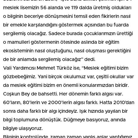
meslek lisemizin 56 alanda ve 119 dalda üretmiş oldukları
o bilginin beceriye dönüşmesini temsil eden fikirlerin nasıl
bir emekle karşılandığını göstermek açısından bu fuarda
sergilemiş olacağız. Sadece burada çocuklarımızın ürettiği
o mamulleri göstermenin ötesinde aslında bir eğitim
ekosisteminin nasıl oluştuğunu, nasıl oluşması gerektiğini
de bir anlamda sergilemiş olacağız” dedi.
Vali Yardımcısı Mehmet Türköz ise, “Meslek eğitimi bizim
gözbebeğimiz. Yani birçok okulumuz var, çeşitli okullar var
da meslek eğitimi bizim en önemli konularımızdan biridir.
Coşkun Bey de bahsetti. Her dönemin farklı algısı var.
60’ların, 80’lerin ve 2000’lerin algısı farklı. Hatta 2010’dan
sonra daha farklı bir algı içindeyiz. Işık hızında yayılan bir
bilgi toplumuna dönüştük. Düğmeye basıyoruz, anında
bilgiye ulaşıyoruz.
Bilginin kontrolünde, zaman zaman yanlış anlar yaptığımız