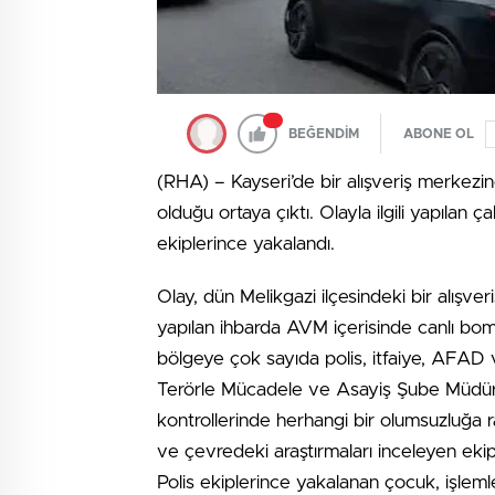
BEĞENDİM
ABONE OL
(RHA) – Kayseri’de bir alışveriş merkezin
olduğu ortaya çıktı. Olayla ilgili yapılan 
ekiplerince yakalandı.
Olay, dün Melikgazi ilçesindeki bir alış
yapılan ihbarda AVM içerisinde canlı bomba
bölgeye çok sayıda polis, itfaiye, AFAD 
Terörle Mücadele ve Asayiş Şube Müdürlü
kontrollerinde herhangi bir olumsuzluğa 
ve çevredeki araştırmaları inceleyen ekiple
Polis ekiplerince yakalanan çocuk, işleml