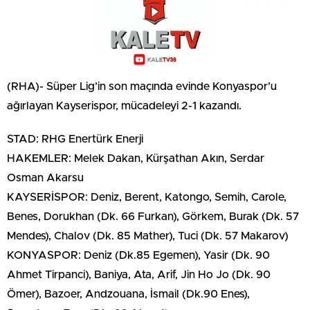
(RHA)- Süper Lig’in son maçında evinde Konyaspor’u
ağırlayan Kayserispor, mücadeleyi 2-1 kazandı.
STAD: RHG Enertürk Enerji
HAKEMLER: Melek Dakan, Kürşathan Akın, Serdar
Osman Akarsu
KAYSERİSPOR: Deniz, Berent, Katongo, Semih, Carole,
Benes, Dorukhan (Dk. 66 Furkan), Görkem, Burak (Dk. 57
Mendes), Chalov (Dk. 85 Mather), Tuci (Dk. 57 Makarov)
KONYASPOR: Deniz (Dk.85 Egemen), Yasir (Dk. 90
Ahmet Tirpanci), Baniya, Ata, Arif, Jin Ho Jo (Dk. 90
Ömer), Bazoer, Andzouana, İsmail (Dk.90 Enes),