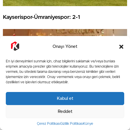
Kayserispor-Ümraniyespor: 2-1
Onayı Yönet
En iyi deneyimleri sunmak için, cihaz bilgilerini saklamak ve/veya bunlara
erişmek amacıyla çerezler gibi teknolojiler kullanıyoruz. Bu teknolojilere izin
vermek, bu sitedeki tarama davranışı veya benzersiz kimlikler gibi verileri
işlememize izin verecektir. Onay vermemek veya onayı geri çekmek, belirli
özellikleri ve işlevleri olumsuz etkileyebilir.
Kabul et
AK Parti ve MHP milletvekilleri ile Kayserispor
Reddet
yönetiminden Bakan Bak’a ziyaret
Çerez Politikası
Gizlilik Politikası
Künye