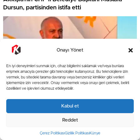
Dursun, partisinden istifa etti
Onayı Yönet
En iyi deneyimleri sunmak için, cihaz bilgilerini saklamak ve/veya bunlara
erişmek amacıyla çerezler gibi teknolojiler kullanıyoruz. Bu teknolojilere izin
vermek, bu sitedeki tarama davranışı veya benzersiz kimlikler gibi verileri
işlememize izin verecektir. Onay vermemek veya onayı geri çekmek, belirli
özellikleri ve işlevleri olumsuz etkileyebilir.
Kayserispor Başkanı Ali Çamlı: Transfer
Kabul et
yasağımızın kaldırılmasının hayırlı olmasını
diliyorum
Reddet
Kayseri Havadis
Genel
Çerez Politikası
Gizlilik Politikası
Künye
Güncellenme - Mayıs 26, 2026 20:58