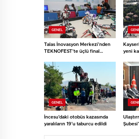
GENEL
GEN
Talas İnovasyon Merkezi’nden
Kayseri
TEKNOFEST’te üçlü final
yeni ka
başarısı
yollar
GENEL
GEN
İncesu’daki otobüs kazasında
Ulaştı
yaralıların 19’u taburcu edildi
Şubesi
Çalışka