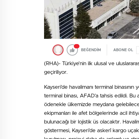
BEĞENDİM
ABONE OL
(RHA)- Türkiye’nin ilk ulusal ve uluslarar
geçiriliyor.
Kayseri’de havalimanı terminal binasının 
terminal binası, AFAD’a tahsis edildi. Bu a
ödenekle ülkemizde meydana gelebilecek
ekipmanları ile afet bölgelerinde acil ih
bulunacağı bir lojistik üs olacaktır. Havali
göstermesi, Kayseri’de askerî kargo uça