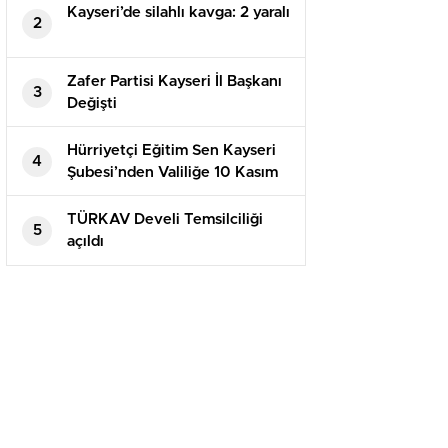
Kayseri’de silahlı kavga: 2 yaralı
2
Zafer Partisi Kayseri İl Başkanı
3
Değişti
Hürriyetçi Eğitim Sen Kayseri
4
Şubesi’nden Valiliğe 10 Kasım
Talebi Atatürk ve Silah
Arkadaşları İçin Mevlid
TÜRKAV Develi Temsilciliği
5
Okutulsun
açıldı