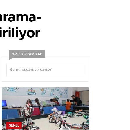
 arama-
riliyor
HIZLI YORUM YAP
GENEL