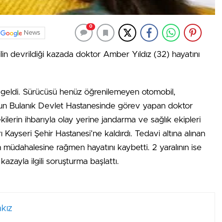
0
News
n devrildiği kazada doktor Amber Yıldız (32) hayatını
geldi. Sürücüsü henüz öğrenilemeyen otomobil,
’un Bulanık Devlet Hastanesinde görev yapan doktor
kilerin ihbarıyla olay yerine jandarma ve sağlık ekipleri
ı Kayseri Şehir Hastanesi’ne kaldırdı. Tedavi altına alınan
m müdahalesine rağmen hayatını kaybetti. 2 yaralının ise
zayla ilgili soruşturma başlattı.
kız