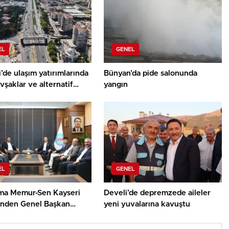
EL
GENEL
’de ulaşım yatırımlarında
Bünyan’da pide salonunda
vşaklar ve alternatif
yangın
 devrede
EL
GENEL
rma Memur-Sen Kayseri
Develi’de depremzede aileler
’nden Genel Başkan
yeni yuvalarına kavuştu
n’a Ziyaret