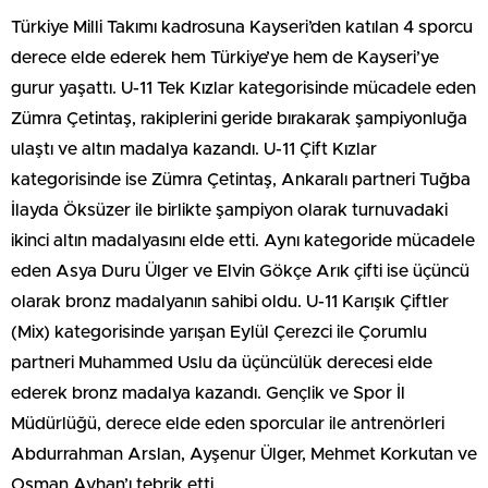
Türkiye Milli Takımı kadrosuna Kayseri’den katılan 4 sporcu
derece elde ederek hem Türkiye’ye hem de Kayseri’ye
gurur yaşattı. U-11 Tek Kızlar kategorisinde mücadele eden
Zümra Çetintaş, rakiplerini geride bırakarak şampiyonluğa
ulaştı ve altın madalya kazandı. U-11 Çift Kızlar
kategorisinde ise Zümra Çetintaş, Ankaralı partneri Tuğba
İlayda Öksüzer ile birlikte şampiyon olarak turnuvadaki
ikinci altın madalyasını elde etti. Aynı kategoride mücadele
eden Asya Duru Ülger ve Elvin Gökçe Arık çifti ise üçüncü
olarak bronz madalyanın sahibi oldu. U-11 Karışık Çiftler
(Mix) kategorisinde yarışan Eylül Çerezci ile Çorumlu
partneri Muhammed Uslu da üçüncülük derecesi elde
ederek bronz madalya kazandı. Gençlik ve Spor İl
Müdürlüğü, derece elde eden sporcular ile antrenörleri
Abdurrahman Arslan, Ayşenur Ülger, Mehmet Korkutan ve
Osman Ayhan’ı tebrik etti.