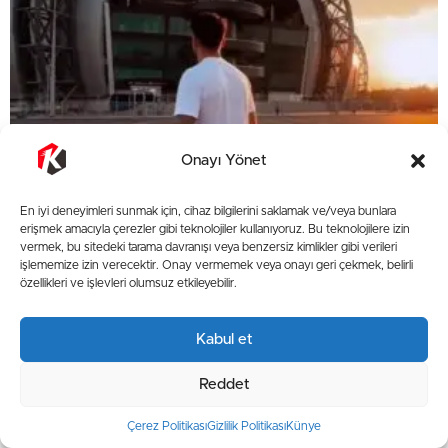
Onayı Yönet
En iyi deneyimleri sunmak için, cihaz bilgilerini saklamak ve/veya bunlara
erişmek amacıyla çerezler gibi teknolojiler kullanıyoruz. Bu teknolojilere izin
vermek, bu sitedeki tarama davranışı veya benzersiz kimlikler gibi verileri
Benhur Keser, Kayserispor’a dönüşünü duyurdu
işlememize izin verecektir. Onay vermemek veya onayı geri çekmek, belirli
özellikleri ve işlevleri olumsuz etkileyebilir.
Kabul et
Kayseri Havadis
Spor
Güncellenme - Mayıs 21, 2026 19:29
Yayınlanma - Mayıs 21, 2026 19:29
Reddet
Kayserili Sporcular, Goalball
Çerez Politikası
Gizlilik Politikası
Künye