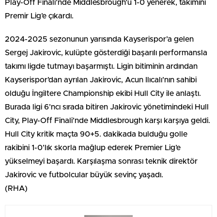
Play-Off Finali’nde Middlesbrough’u 1-0 yenerek, takımını
Premir Lig’e çıkardı.
2024-2025 sezonunun yarısında Kayserispor’a gelen
Sergej Jakirovic, kulüpte gösterdiği başarılı performansla
takımı ligde tutmayı başarmıştı. Ligin bitiminin ardından
Kayserispor’dan ayrılan Jakirovic, Acun Ilıcalı’nın sahibi
olduğu İngiltere Championship ekibi Hull City ile anlaştı.
Burada ligi 6’ncı sırada bitiren Jakirovic yönetimindeki Hull
City, Play-Off Finali’nde Middlesbrough karşı karşıya geldi.
Hull City kritik maçta 90+5. dakikada bulduğu golle
rakibini 1-0’lık skorla mağlup ederek Premier Lig’e
yükselmeyi başardı. Karşılaşma sonrası teknik direktör
Jakirovic ve futbolcular büyük sevinç yaşadı.
(RHA)