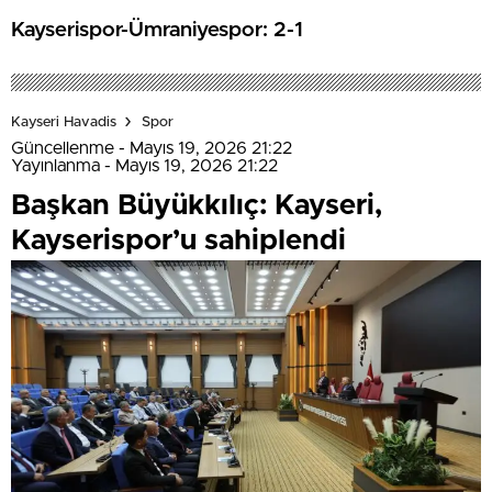
Kayserispor-Ümraniyespor: 2-1
Kayseri Havadis
Spor
Güncellenme - Mayıs 19, 2026 21:22
Yayınlanma - Mayıs 19, 2026 21:22
Başkan Büyükkılıç: Kayseri,
Kayserispor’u sahiplendi