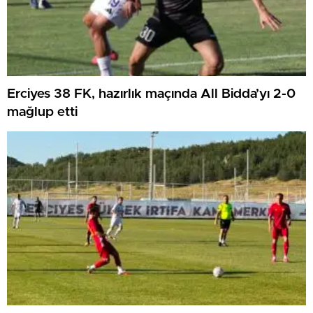
Erciyes 38 FK, hazırlık maçında All Bidda’yı 2-0
mağlup etti