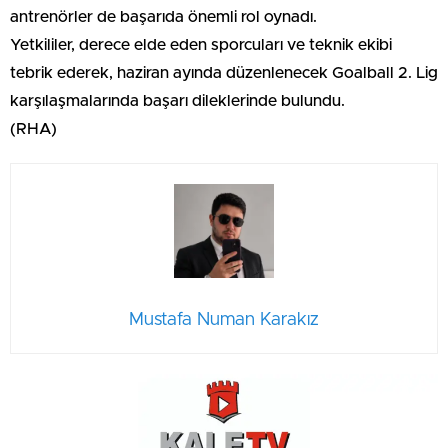
antrenörler de başarıda önemli rol oynadı.
Yetkililer, derece elde eden sporcuları ve teknik ekibi
tebrik ederek, haziran ayında düzenlenecek Goalball 2. Lig
karşılaşmalarında başarı dileklerinde bulundu.
(RHA)
Mustafa Numan Karakız