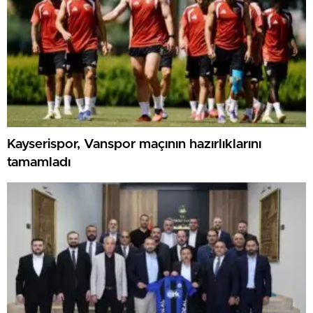
Kayserispor, Vanspor maçının hazırlıklarını
tamamladı