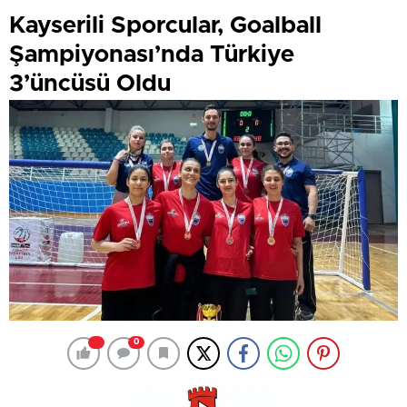
Kayserili Sporcular, Goalball
Şampiyonası’nda Türkiye
3’üncüsü Oldu
0