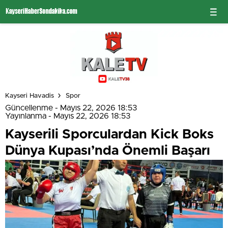
Kayseri Havadis
Spor
Güncellenme - Mayıs 22, 2026 18:53
Yayınlanma - Mayıs 22, 2026 18:53
Kayserili Sporculardan Kick Boks
Dünya Kupası’nda Önemli Başarı