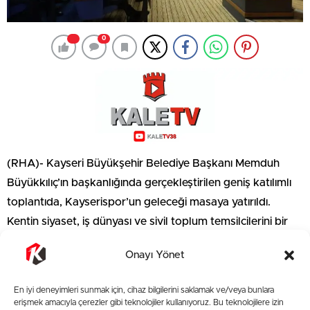
0
(RHA)- Kayseri Büyükşehir Belediye Başkanı Memduh
Büyükkılıç’ın başkanlığında gerçekleştirilen geniş katılımlı
toplantıda, Kayserispor’un geleceği masaya yatırıldı.
Kentin siyaset, iş dünyası ve sivil toplum temsilcilerini bir
araya getiren Başkan Büyükkılıç, birlik, beraberlik ve
Onayı Yönet
dayanışma mesajı verdi.
En iyi deneyimleri sunmak için, cihaz bilgilerini saklamak ve/veya bunlara
Başkan Büyükkılıç, kentin en önemli marka değerlerinden
erişmek amacıyla çerezler gibi teknolojiler kullanıyoruz. Bu teknolojilere izin