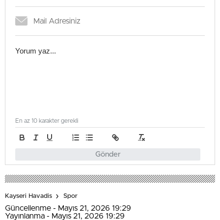
En az 10 karakter gerekli
Gönder
Kayseri Havadis
Spor
Güncellenme - Mayıs 21, 2026 19:29
Yayınlanma - Mayıs 21, 2026 19:29