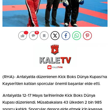
0
(RHA)- Antalya’da düzenlenen Kick Boks Dünya Kupası’na
Kayseri’den katılan sporcular önemli başarılar elde etti.
Antalya’da 12-17 Mayıs tarihlerinde Kick Boks Dünya
Kupası düzenlendi. Müsabakalara 43 ülkeden 2 bin 985
sporcu katıldı. Sporcular derece elde etmek için kıyasıya