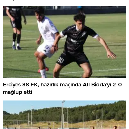
Erciyes 38 FK, hazırlık maçında All Bidda’yı 2-0
mağlup etti