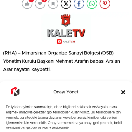
(RHA) – Mimarsinan Organize Sanayi Bölgesi (OSB)
Yönetim Kurulu Başkanı Mehmet Arar’ın babası Arslan
Arar hayatını kaybetti.
Mimarsinan OSB Yönetim Kurulu Başkanı Mehmet Arar’ın
babası Arslan Arar, geçirdiği rahatsızlık sonucu yaşamını
Onayı Yönet
yitirdi. Arslan Arar’ın vefatı, ailesi ve yakınlarını yasa
En iyi deneyimleri sunmak için, cihaz bilgilerini saklamak ve/veya bunlara
boğdu. Arslan Arar’ın cenazesinin, yarın öğlen Hulusi Akar
erişmek amacıyla çerezler gibi teknolojiler kullanıyoruz. Bu teknolojilere izin
Camii’nde kılınacak cenaze namazının ardından toprağa
vermek, bu sitedeki tarama davranışı veya benzersiz kimlikler gibi verileri
işlememize izin verecektir. Onay vermemek veya onayı geri çekmek, belirli
verileceği öğrenildi.
özellikleri ve işlevleri olumsuz etkileyebilir.