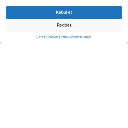
(RHA)
Kabul et
Reddet
Çerez Politikası
Gizlilik Politikası
Künye
Mustafa Numan Karakız