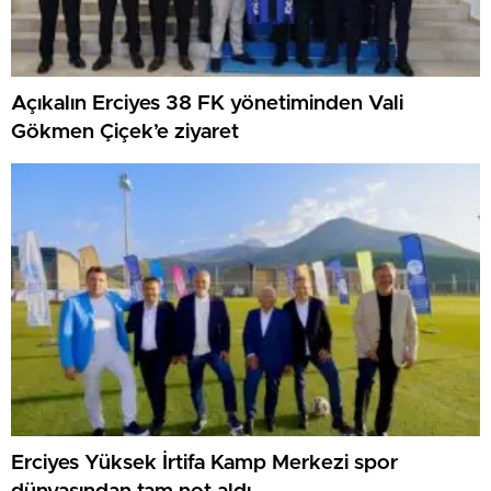
Açıkalın Erciyes 38 FK yönetiminden Vali
Gökmen Çiçek’e ziyaret
Erciyes Yüksek İrtifa Kamp Merkezi spor