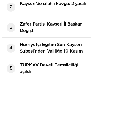
Kayseri’de silahlı kavga: 2 yaralı
2
Zafer Partisi Kayseri İl Başkanı
3
Değişti
Hürriyetçi Eğitim Sen Kayseri
4
Şubesi’nden Valiliğe 10 Kasım
Talebi Atatürk ve Silah
Arkadaşları İçin Mevlid
TÜRKAV Develi Temsilciliği
5
Okutulsun
açıldı