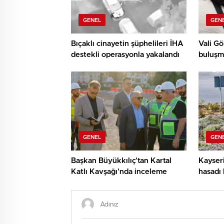
GENEL
GEN
Bıçaklı cinayetin şüphelileri İHA
Vali G
destekli operasyonla yakalandı
buluşm
talep v
GENEL
GEN
Başkan Büyükkılıç’tan Kartal
Kayser
Katlı Kavşağı’nda inceleme
hasadı 
katma 