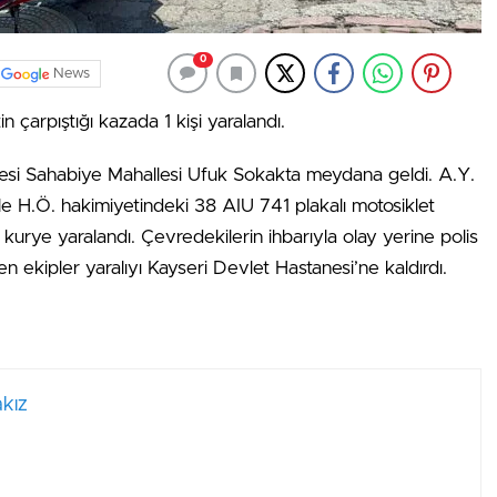
0
News
n çarpıştığı kazada 1 kişi yaralandı.
lçesi Sahabiye Mahallesi Ufuk Sokakta meydana geldi. A.Y.
le H.Ö. hakimiyetindeki 38 AIU 741 plakalı motosiklet
 kurye yaralandı. Çevredekilerin ihbarıyla olay yerine polis
en ekipler yaralıyı Kayseri Devlet Hastanesi’ne kaldırdı.
kız