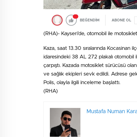
BEĞENDİM
ABONE OL
(RHA)- Kayseri’de, otomobil ile motosikleti
Kaza, saat 13.30 sıralarında Kocasinan i
idaresindeki 38 AL 272 plakalı otomobil i
çarpıştı. Kazada motosiklet sürücüsü olan
ve sağlık ekipleri sevk edildi. Adrese gel
Polis, olayla ilgili inceleme başlattı.
(RHA)
Mustafa Numan Kara