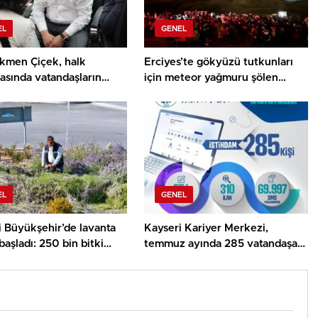
EL
GENEL
ökmen Çiçek, halk
Erciyes’te gökyüzü tutkunları
asında vatandaşların
için meteor yağmuru şölen
e önerilerini dinledi
etkinliği
EL
GENEL
i Büyükşehir’de lavanta
Kayseri Kariyer Merkezi,
başladı: 250 bin bitki
temmuz ayında 285 vatandaşa
değere dönüşüyor
iş kapısı açtı