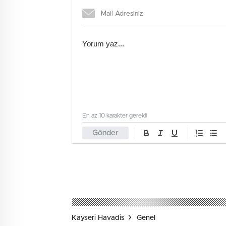
En az 10 karakter gerekli
Gönder
Kayseri Havadis
Genel