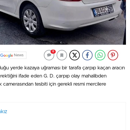
0
News
urduğu yerde kazaya uğraması bir tarafa çarpıp kaçan aracın
rektiğini ifade eden G. D. çarpıp olay mahalibden
 camerasından tesbiti için gerekli resmi mercilere
kız