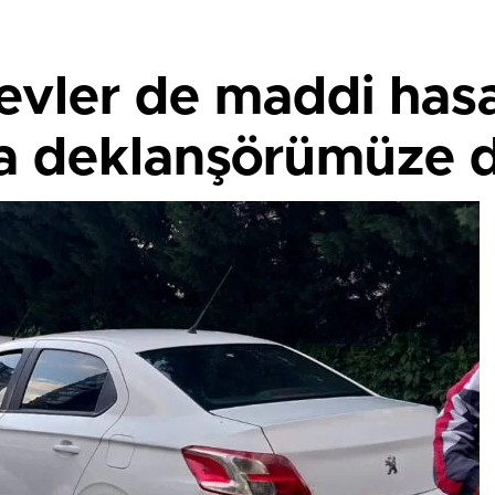
ievler de maddi has
za deklanşörümüze d