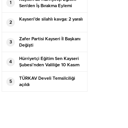
1
Sen’den İş Bırakma Eylemi
Kayseri’de silahlı kavga: 2 yaralı
2
Zafer Partisi Kayseri İl Başkanı
3
Değişti
Hürriyetçi Eğitim Sen Kayseri
4
Şubesi’nden Valiliğe 10 Kasım
Talebi Atatürk ve Silah
Arkadaşları İçin Mevlid
TÜRKAV Develi Temsilciliği
5
Okutulsun
açıldı