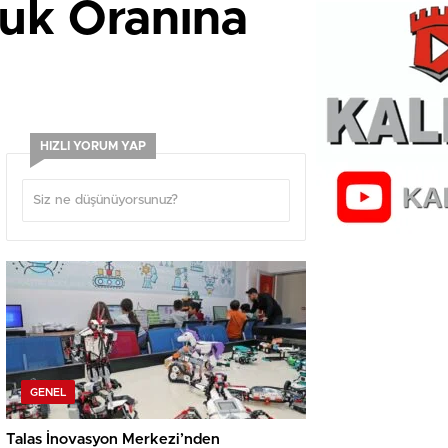
luk Oranına
HIZLI YORUM YAP
GENEL
Talas İnovasyon Merkezi’nden