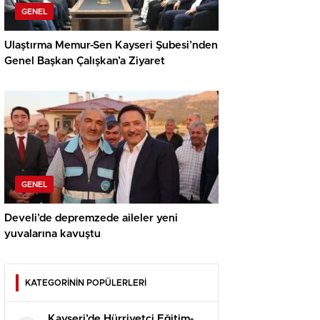
GENEL
Ulaştırma Memur-Sen Kayseri Şubesi’nden
Genel Başkan Çalışkan’a Ziyaret
GENEL
Develi’de depremzede aileler yeni
yuvalarına kavuştu
KATEGORİNİN POPÜLERLERİ
Kayseri’de Hürriyetçi Eğitim-