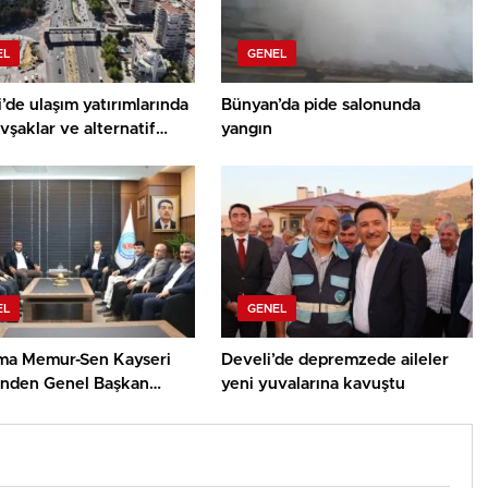
EL
GENEL
’de ulaşım yatırımlarında
Bünyan’da pide salonunda
vşaklar ve alternatif
yangın
 devrede
EL
GENEL
rma Memur-Sen Kayseri
Develi’de depremzede aileler
’nden Genel Başkan
yeni yuvalarına kavuştu
n’a Ziyaret