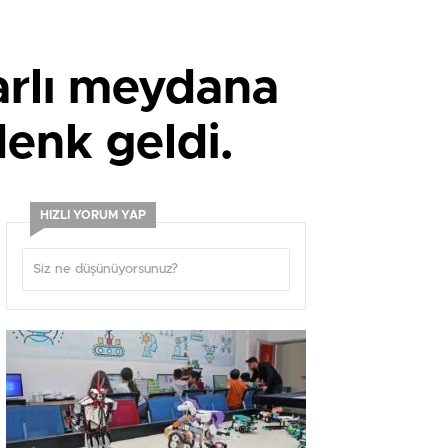
arlı meydana
enk geldi.
HIZLI YORUM YAP