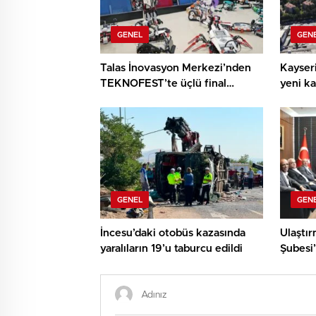
GENEL
GEN
Talas İnovasyon Merkezi’nden
Kayseri
TEKNOFEST’te üçlü final
yeni ka
başarısı
yollar
GENEL
GEN
İncesu’daki otobüs kazasında
Ulaştı
yaralıların 19’u taburcu edildi
Şubesi
Çalışka