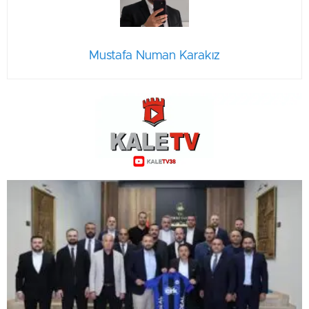
Mustafa Numan Karakız