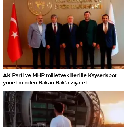
AK Parti ve MHP milletvekilleri ile Kayserispor
yönetiminden Bakan Bak’a ziyaret