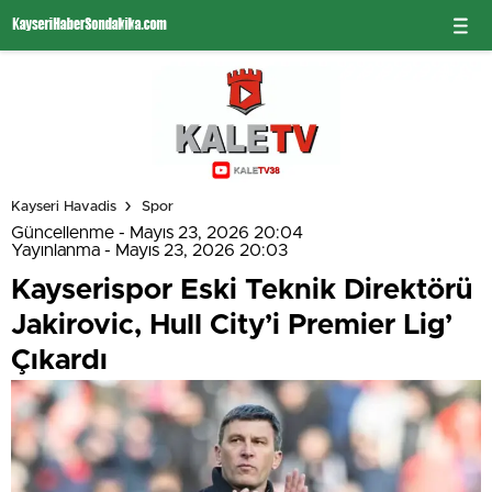
Kayseri Havadis
Spor
Güncellenme - Mayıs 23, 2026 20:04
Yayınlanma - Mayıs 23, 2026 20:03
Kayserispor Eski Teknik Direktörü
Jakirovic, Hull City’i Premier Lig’
Çıkardı