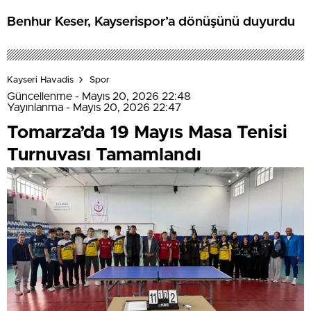
Benhur Keser, Kayserispor’a dönüşünü duyurdu
Kayseri Havadis
Spor
Güncellenme - Mayıs 20, 2026 22:48
Yayınlanma - Mayıs 20, 2026 22:47
Tomarza’da 19 Mayıs Masa Tenisi
Turnuvası Tamamlandı