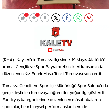
0
(RHA)- Kayseri’nin Tomarza ilçesinde, 19 Mayıs Atatürk’ü
Anma, Gençlik ve Spor Bayramı etkinlikleri kapsamında
düzenlenen Kız-Erkek Masa Tenisi Turnuvası sona erdi.
Tomarza Gençlik ve Spor İlçe Müdürlüğü Spor Salonu’nda
gerçekleştirilen turnuvaya öğrenciler yoğun ilgi gösterdi.
Farklı yaş kategorilerinde düzenlenen müsabakalarda
sporcular, hem bireysel performansları hem de