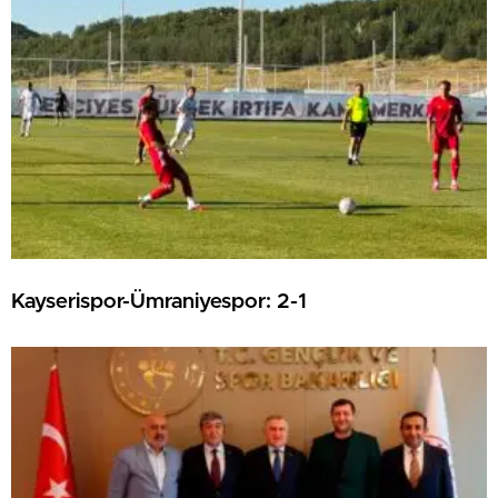
Kayserispor-Ümraniyespor: 2-1