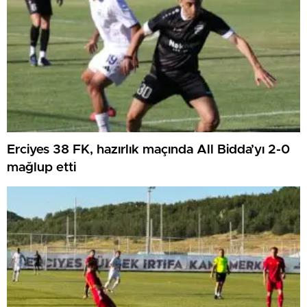
Erciyes 38 FK, hazırlık maçında All Bidda’yı 2-0
mağlup etti