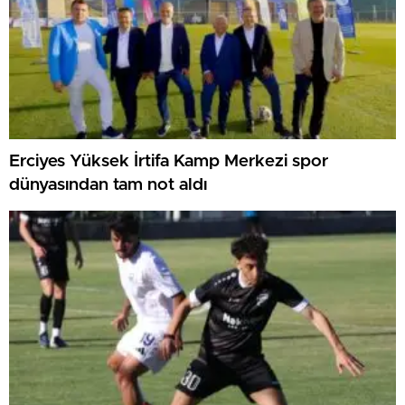
Erciyes Yüksek İrtifa Kamp Merkezi spor
dünyasından tam not aldı