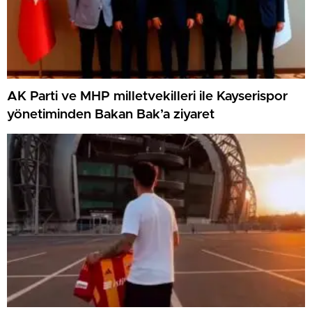
AK Parti ve MHP milletvekilleri ile Kayserispor
yönetiminden Bakan Bak’a ziyaret