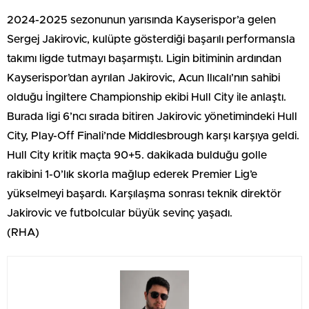
2024-2025 sezonunun yarısında Kayserispor’a gelen
Sergej Jakirovic, kulüpte gösterdiği başarılı performansla
takımı ligde tutmayı başarmıştı. Ligin bitiminin ardından
Kayserispor’dan ayrılan Jakirovic, Acun Ilıcalı’nın sahibi
olduğu İngiltere Championship ekibi Hull City ile anlaştı.
Burada ligi 6’ncı sırada bitiren Jakirovic yönetimindeki Hull
City, Play-Off Finali’nde Middlesbrough karşı karşıya geldi.
Hull City kritik maçta 90+5. dakikada bulduğu golle
rakibini 1-0’lık skorla mağlup ederek Premier Lig’e
yükselmeyi başardı. Karşılaşma sonrası teknik direktör
Jakirovic ve futbolcular büyük sevinç yaşadı.
(RHA)