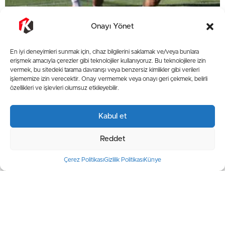
Erciyes 38 FK, hazırlık maçında All Bidda’yı 2-0
Onayı Yönet
mağlup etti
En iyi deneyimleri sunmak için, cihaz bilgilerini saklamak ve/veya bunlara
erişmek amacıyla çerezler gibi teknolojiler kullanıyoruz. Bu teknolojilere izin
vermek, bu sitedeki tarama davranışı veya benzersiz kimlikler gibi verileri
işlememize izin verecektir. Onay vermemek veya onayı geri çekmek, belirli
özellikleri ve işlevleri olumsuz etkileyebilir.
Kabul et
Reddet
Çerez Politikası
Gizlilik Politikası
Künye
Kayserispor-Ümraniyespor: 2-1