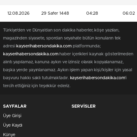
12.08.2026
29 Safer 1448
04:28
06:02
Türkiye'den ve Dünya’dan son dakika haberler, köşe yazıları,
magazinden siyasete, spordan seyahate bütün konuların tek
adresi
kayserihabersondakika.com
platformunda;
kayserihabersondakika.com
haber içerikleri kaynak gösterilmeden
alıntı yapılamaz, kanuna aykırı ve izinsiz olarak kopyalanamaz,
başka yerde yayınlanamaz. Aykırı işlem yapan kişi/kişiler için yasal
başvuru hakkı saklı tutulmaktadır.
kayserihabersondakika.com
'i
tercih ettiğiniz için teşekkür ederiz.
SAYFALAR
SERVİSLER
Üye Girişi
Üye Kaydı
Künye