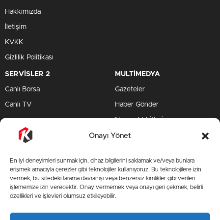
Hakkımızda
İletişim
KVKK
Gizlilik Politikası
SERVİSLER 2
MULTİMEDYA
Canlı Borsa
Gazeteler
Canlı TV
Haber Gönder
Namaz Vakitleri
TV Yayın Akışları
Onayı Yönet
HIZLI SERVİS
En iyi deneyimleri sunmak için, cihaz bilgilerini saklamak ve/veya bunlara
TV Yayın Akışları
erişmek amacıyla çerezler gibi teknolojiler kullanıyoruz. Bu teknolojilere izin
vermek, bu sitedeki tarama davranışı veya benzersiz kimlikler gibi verileri
Yazarlar Site
işlememize izin verecektir. Onay vermemek veya onayı geri çekmek, belirli
özellikleri ve işlevleri olumsuz etkileyebilir.
AMP