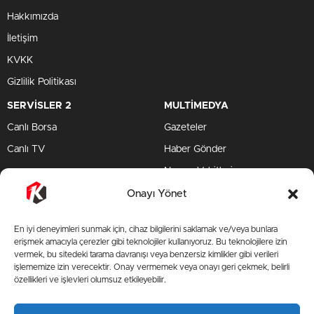
Hakkımızda
İletişim
KVKK
Gizlilik Politikası
SERVİSLER 2
MULTİMEDYA
Canlı Borsa
Gazeteler
Canlı TV
Haber Gönder
Namaz Vakitleri
TV Yayın Akışları
Onayı Yönet
HIZLI SERVİS
En iyi deneyimleri sunmak için, cihaz bilgilerini saklamak ve/veya bunlara
TV Yayın Akışları
erişmek amacıyla çerezler gibi teknolojiler kullanıyoruz. Bu teknolojilere izin
vermek, bu sitedeki tarama davranışı veya benzersiz kimlikler gibi verileri
Yazarlar Site
işlememize izin verecektir. Onay vermemek veya onayı geri çekmek, belirli
özellikleri ve işlevleri olumsuz etkileyebilir.
AMP