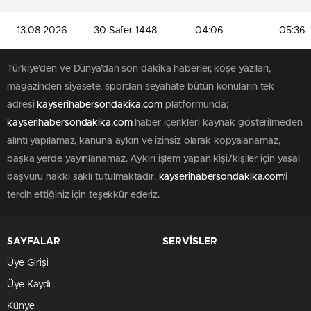
13.08.2026
30 Safer 1448
04:06
05:36
Türkiye'den ve Dünya’dan son dakika haberler, köşe yazıları,
magazinden siyasete, spordan seyahate bütün konuların tek
adresi
kayserihabersondakika.com
platformunda;
kayserihabersondakika.com
haber içerikleri kaynak gösterilmeden
alıntı yapılamaz, kanuna aykırı ve izinsiz olarak kopyalanamaz,
başka yerde yayınlanamaz. Aykırı işlem yapan kişi/kişiler için yasal
başvuru hakkı saklı tutulmaktadır.
kayserihabersondakika.com
'i
tercih ettiğiniz için teşekkür ederiz.
SAYFALAR
SERVİSLER
Üye Girişi
Üye Kaydı
Künye