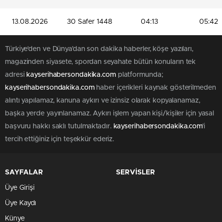
13.08.2026
30 Safer 1448
04:13
05:42
Türkiye'den ve Dünya’dan son dakika haberler, köşe yazıları,
magazinden siyasete, spordan seyahate bütün konuların tek
adresi
kayserihabersondakika.com
platformunda;
kayserihabersondakika.com
haber içerikleri kaynak gösterilmeden
alıntı yapılamaz, kanuna aykırı ve izinsiz olarak kopyalanamaz,
başka yerde yayınlanamaz. Aykırı işlem yapan kişi/kişiler için yasal
başvuru hakkı saklı tutulmaktadır.
kayserihabersondakika.com
'i
tercih ettiğiniz için teşekkür ederiz.
SAYFALAR
SERVİSLER
Üye Girişi
Üye Kaydı
Künye