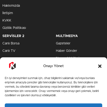
Hakkımızda
İletişim
KVKK
Gizlilik Politikası
SERVİSLER 2
MULTİMEDYA
Canlı Borsa
Gazeteler
Canlı TV
Haber Gönder
Namaz Vakitleri
TV Yayın Akışları
Onayı Yönet
HIZLI SERVİS
En iyi deneyimleri sunmak için, cihaz bilgilerini saklamak ve/veya bunlara
TV Yayın Akışları
erişmek amacıyla çerezler gibi teknolojiler kullanıyoruz. Bu teknolojilere izin
vermek, bu sitedeki tarama davranışı veya benzersiz kimlikler gibi verileri
Yazarlar Site
işlememize izin verecektir. Onay vermemek veya onayı geri çekmek, belirli
özellikleri ve işlevleri olumsuz etkileyebilir.
AMP